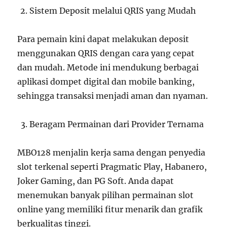
Sistem Deposit melalui QRIS yang Mudah
Para pemain kini dapat melakukan deposit
menggunakan QRIS dengan cara yang cepat
dan mudah. Metode ini mendukung berbagai
aplikasi dompet digital dan mobile banking,
sehingga transaksi menjadi aman dan nyaman.
Beragam Permainan dari Provider Ternama
MBO128 menjalin kerja sama dengan penyedia
slot terkenal seperti Pragmatic Play, Habanero,
Joker Gaming, dan PG Soft. Anda dapat
menemukan banyak pilihan permainan slot
online yang memiliki fitur menarik dan grafik
berkualitas tinggi.