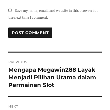
Save my name, email, and website in this browser for
the next time I comment.
Post
PREVIOUS
navigation
Mengapa Megawin288 Layak
Previous
post:
Menjadi Pilihan Utama dalam
Permainan Slot
NEXT