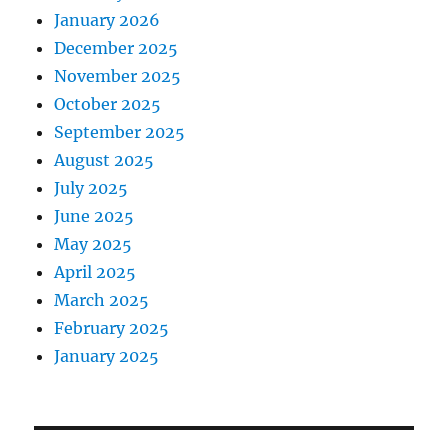
January 2026
December 2025
November 2025
October 2025
September 2025
August 2025
July 2025
June 2025
May 2025
April 2025
March 2025
February 2025
January 2025