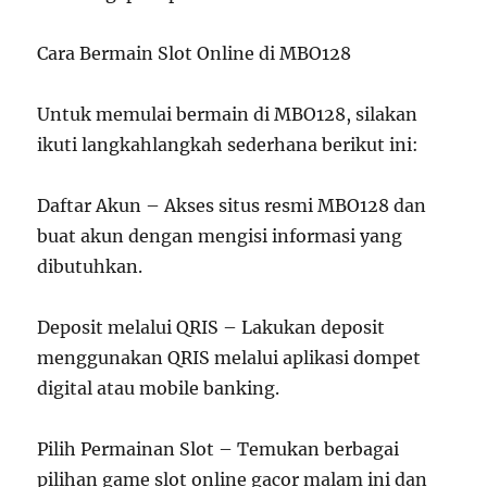
Cara Bermain Slot Online di MBO128
Untuk memulai bermain di MBO128, silakan
ikuti langkahlangkah sederhana berikut ini:
Daftar Akun – Akses situs resmi MBO128 dan
buat akun dengan mengisi informasi yang
dibutuhkan.
Deposit melalui QRIS – Lakukan deposit
menggunakan QRIS melalui aplikasi dompet
digital atau mobile banking.
Pilih Permainan Slot – Temukan berbagai
pilihan game slot online gacor malam ini dan