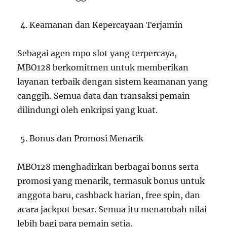
Keamanan dan Kepercayaan Terjamin
Sebagai agen mpo slot yang terpercaya,
MBO128 berkomitmen untuk memberikan
layanan terbaik dengan sistem keamanan yang
canggih. Semua data dan transaksi pemain
dilindungi oleh enkripsi yang kuat.
Bonus dan Promosi Menarik
MBO128 menghadirkan berbagai bonus serta
promosi yang menarik, termasuk bonus untuk
anggota baru, cashback harian, free spin, dan
acara jackpot besar. Semua itu menambah nilai
lebih bagi para pemain setia.