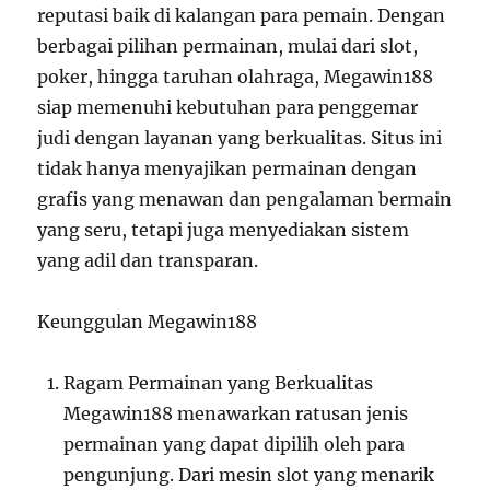
reputasi baik di kalangan para pemain. Dengan
berbagai pilihan permainan, mulai dari slot,
poker, hingga taruhan olahraga, Megawin188
siap memenuhi kebutuhan para penggemar
judi dengan layanan yang berkualitas. Situs ini
tidak hanya menyajikan permainan dengan
grafis yang menawan dan pengalaman bermain
yang seru, tetapi juga menyediakan sistem
yang adil dan transparan.
Keunggulan Megawin188
Ragam Permainan yang Berkualitas
Megawin188 menawarkan ratusan jenis
permainan yang dapat dipilih oleh para
pengunjung. Dari mesin slot yang menarik