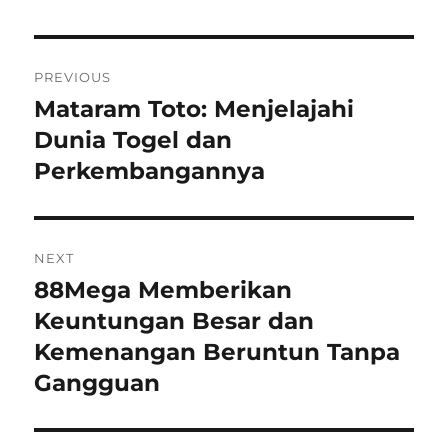
Post
PREVIOUS
navigation
Mataram Toto: Menjelajahi
Previous
post:
Dunia Togel dan
Perkembangannya
NEXT
88Mega Memberikan
Next
post:
Keuntungan Besar dan
Kemenangan Beruntun Tanpa
Gangguan