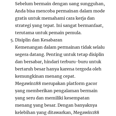
Sebelum bermain dengan uang sungguhan,
Anda bisa mencoba permainan dalam mode
gratis untuk memahami cara kerja dan
strategi yang tepat. Ini sangat bermanfaat,
terutama untuk pemain pemula.
Disiplin dan Kesabaran
Kemenangan dalam permainan tidak selalu
segera datang. Penting untuk tetap disiplin
dan bersabar, hindari terburu-buru untuk
bertaruh besar hanya karena tergoda oleh
kemungkinan menang cepat.
Megawin188 merupakan platform gacor
yang memberikan pengalaman bermain
yang seru dan memiliki kesempatan
menang yang besar. Dengan banyaknya
kelebihan yang ditawarkan, Megawin188