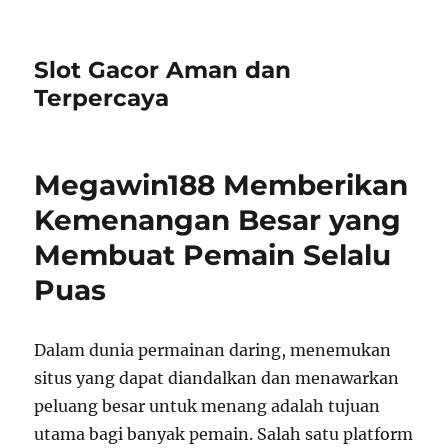
Slot Gacor Aman dan
Terpercaya
Megawin188 Memberikan
Kemenangan Besar yang
Membuat Pemain Selalu
Puas
Dalam dunia permainan daring, menemukan
situs yang dapat diandalkan dan menawarkan
peluang besar untuk menang adalah tujuan
utama bagi banyak pemain. Salah satu platform