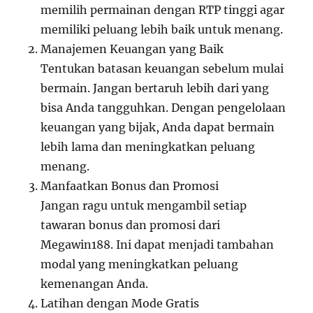
memilih permainan dengan RTP tinggi agar
memiliki peluang lebih baik untuk menang.
Manajemen Keuangan yang Baik
Tentukan batasan keuangan sebelum mulai
bermain. Jangan bertaruh lebih dari yang
bisa Anda tangguhkan. Dengan pengelolaan
keuangan yang bijak, Anda dapat bermain
lebih lama dan meningkatkan peluang
menang.
Manfaatkan Bonus dan Promosi
Jangan ragu untuk mengambil setiap
tawaran bonus dan promosi dari
Megawin188. Ini dapat menjadi tambahan
modal yang meningkatkan peluang
kemenangan Anda.
Latihan dengan Mode Gratis