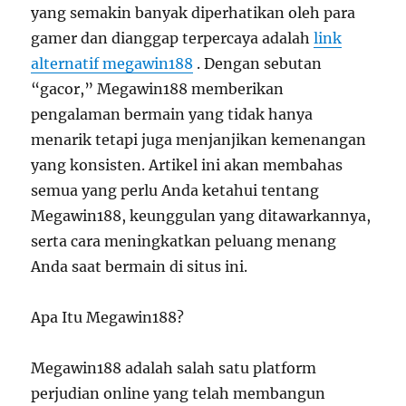
yang semakin banyak diperhatikan oleh para
gamer dan dianggap terpercaya adalah
link
alternatif megawin188
. Dengan sebutan
“gacor,” Megawin188 memberikan
pengalaman bermain yang tidak hanya
menarik tetapi juga menjanjikan kemenangan
yang konsisten. Artikel ini akan membahas
semua yang perlu Anda ketahui tentang
Megawin188, keunggulan yang ditawarkannya,
serta cara meningkatkan peluang menang
Anda saat bermain di situs ini.
Apa Itu Megawin188?
Megawin188 adalah salah satu platform
perjudian online yang telah membangun