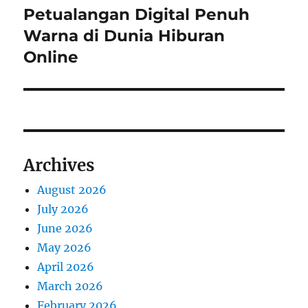
Petualangan Digital Penuh
Next
post:
Warna di Dunia Hiburan
Online
Archives
August 2026
July 2026
June 2026
May 2026
April 2026
March 2026
February 2026