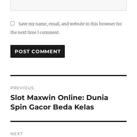
Save my name, email, and website in this browser for
the next time I comment.
Post
PREVIOUS
navigation
Slot Maxwin Online: Dunia
Previous
post:
Spin Gacor Beda Kelas
NEXT