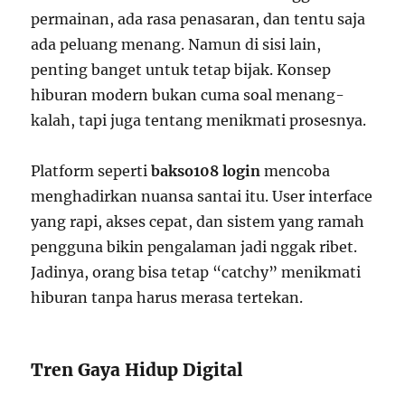
permainan, ada rasa penasaran, dan tentu saja
ada peluang menang. Namun di sisi lain,
penting banget untuk tetap bijak. Konsep
hiburan modern bukan cuma soal menang-
kalah, tapi juga tentang menikmati prosesnya.
Platform seperti
bakso108 login
mencoba
menghadirkan nuansa santai itu. User interface
yang rapi, akses cepat, dan sistem yang ramah
pengguna bikin pengalaman jadi nggak ribet.
Jadinya, orang bisa tetap “catchy” menikmati
hiburan tanpa harus merasa tertekan.
Tren Gaya Hidup Digital