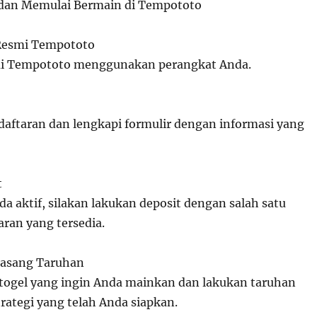
 dan Memulai Bermain di Tempototo
 Resmi Tempototo
smi Tempototo menggunakan perangkat Anda.
ndaftaran dan lengkapi formulir dengan informasi yang
t
a aktif, silakan lakukan deposit dengan salah satu
an yang tersedia.
 Pasang Taruhan
togel yang ingin Anda mainkan dan lakukan taruhan
rategi yang telah Anda siapkan.