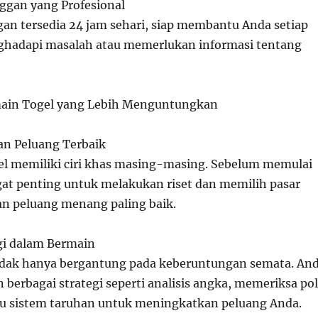
ggan yang Profesional
an tersedia 24 jam sehari, siap membantu Anda setiap
ghadapi masalah atau memerlukan informasi tentang
main Togel yang Lebih Menguntungkan
gan Peluang Terbaik
gel memiliki ciri khas masing-masing. Sebelum memulai
at penting untuk melakukan riset dan memilih pasar
n peluang menang paling baik.
gi dalam Bermain
idak hanya bergantung pada keberuntungan semata. An
berbagai strategi seperti analisis angka, memeriksa po
u sistem taruhan untuk meningkatkan peluang Anda.