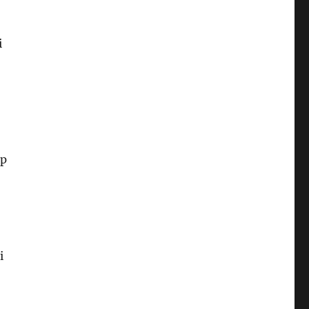
i
ap
i