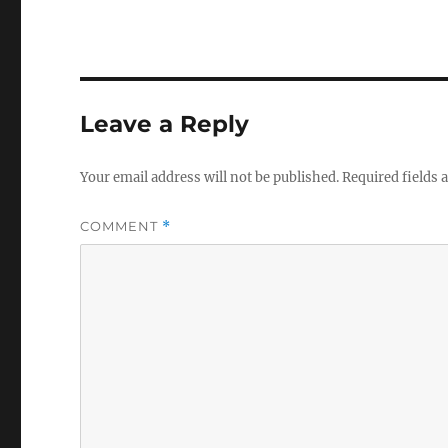
Leave a Reply
Your email address will not be published.
Required fields
COMMENT
*