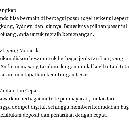
lengkap
da bisa bermain di berbagai pasar togel terkenal sepert
kong, Sydney, dan lainnya. Banyaknya pilihan pasar ini
eluang Anda untuk meraih kemenangan.
iah yang Menarik
rikan diskon besar untuk berbagai jenis taruhan, yang
nda memasang taruhan dengan modal kecil tetapi tet
patan mendapatkan keuntungan besar.
 Mudah dan Cepat
warkan berbagai metode pembayaran, mulai dari
ingga dompet digital, sehingga memberi kemudahan bag
lakukan deposit dan penarikan dengan cepat.