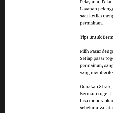
Pelayanan Pelan
Layanan pelangg
saat ketika men
permainan.
Tips untuk Ber
Pilih Pasar den
Setiap pasar to
permainan, sang
yang memberika
Gunakan Strate
Bermain togel t
bisa menerapkan 
sebelumnya, ata