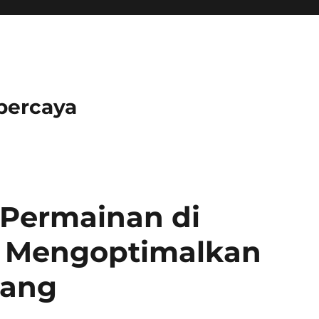
percaya
Permainan di
 Mengoptimalkan
nang