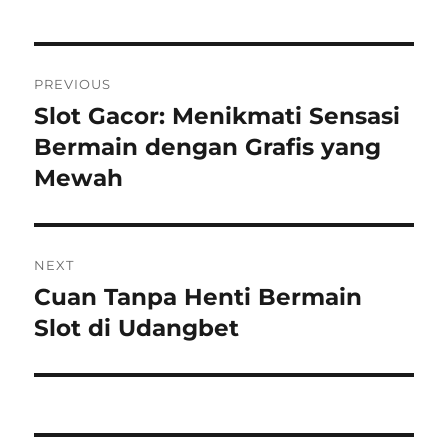
Post
PREVIOUS
navigation
Slot Gacor: Menikmati Sensasi
Previous
post:
Bermain dengan Grafis yang
Mewah
NEXT
Cuan Tanpa Henti Bermain
Next
post:
Slot di Udangbet