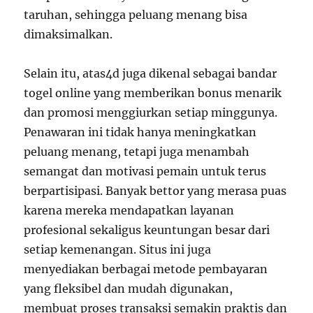
taruhan, sehingga peluang menang bisa
dimaksimalkan.
Selain itu, atas4d juga dikenal sebagai bandar
togel online yang memberikan bonus menarik
dan promosi menggiurkan setiap minggunya.
Penawaran ini tidak hanya meningkatkan
peluang menang, tetapi juga menambah
semangat dan motivasi pemain untuk terus
berpartisipasi. Banyak bettor yang merasa puas
karena mereka mendapatkan layanan
profesional sekaligus keuntungan besar dari
setiap kemenangan. Situs ini juga
menyediakan berbagai metode pembayaran
yang fleksibel dan mudah digunakan,
membuat proses transaksi semakin praktis dan