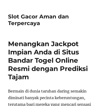
Slot Gacor Aman dan
Terpercaya
Menangkan Jackpot
Impian Anda di Situs
Bandar Togel Online
Resmi dengan Prediksi
Tajam
Bermain di dunia taruhan daring semakin
diminati banyak pecinta keberuntungan,
terutama bagi mereka yang mencari sensasi