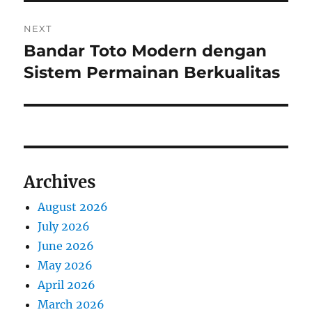
NEXT
Bandar Toto Modern dengan
Next
post:
Sistem Permainan Berkualitas
Archives
August 2026
July 2026
June 2026
May 2026
April 2026
March 2026