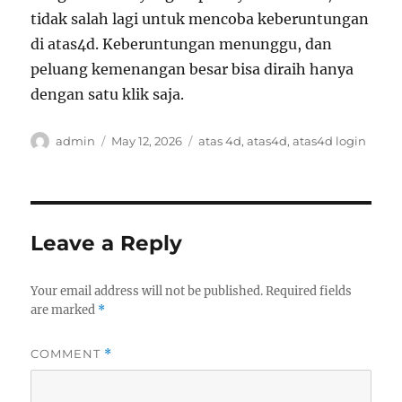
tidak salah lagi untuk mencoba keberuntungan
di atas4d. Keberuntungan menunggu, dan
peluang kemenangan besar bisa diraih hanya
dengan satu klik saja.
Author
Posted
Tags
admin
May 12, 2026
atas 4d
,
atas4d
,
atas4d login
on
Leave a Reply
Your email address will not be published.
Required fields
are marked
*
COMMENT
*