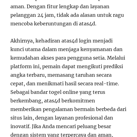
aman. Dengan fitur lengkap dan layanan
pelanggan 24 jam, tidak ada alasan untuk ragu
mencoba keberuntungan di atas4d.
Akhirnya, kehadiran atas4d login menjadi
kunci utama dalam menjaga kenyamanan dan
kemudahan akses para pengguna setia. Melalui
platform ini, pemain dapat mengikuti prediksi
angka terbaru, memasang taruhan secara
cepat, dan menikmati hasil secara real-time.
Sebagai bandar togel online yang terus
berkembang, atas4d berkomitmen
memberikan pengalaman bermain berbeda dari
situs lain, dengan layanan profesional dan
inovatif. Jika Anda mencari peluang besar
dengan sistem yang terpercaya dan aman,