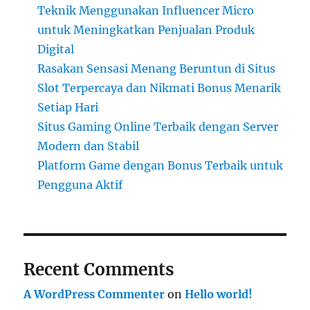
Teknik Menggunakan Influencer Micro
untuk Meningkatkan Penjualan Produk
Digital
Rasakan Sensasi Menang Beruntun di Situs
Slot Terpercaya dan Nikmati Bonus Menarik
Setiap Hari
Situs Gaming Online Terbaik dengan Server
Modern dan Stabil
Platform Game dengan Bonus Terbaik untuk
Pengguna Aktif
Recent Comments
A WordPress Commenter
on
Hello world!