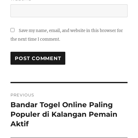
Save my name, email, and website in this browser for
the next time I comment.
Post
PREVIOUS
navigation
Bandar Togel Online Paling
Previous
post:
Populer di Kalangan Pemain
Aktif