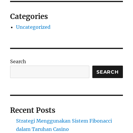
Categories
Uncategorized
Search
SEARCH
Recent Posts
Strategi Menggunakan Sistem Fibonacci
dalam Taruhan Casino