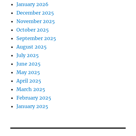
January 2026
December 2025
November 2025
October 2025
September 2025
August 2025
July 2025
June 2025
May 2025
April 2025
March 2025
February 2025
January 2025