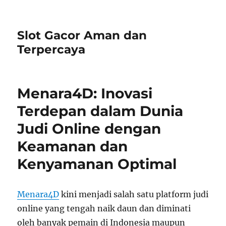
Slot Gacor Aman dan
Terpercaya
Menara4D: Inovasi
Terdepan dalam Dunia
Judi Online dengan
Keamanan dan
Kenyamanan Optimal
Menara4D
kini menjadi salah satu platform judi
online yang tengah naik daun dan diminati
oleh banyak pemain di Indonesia maupun