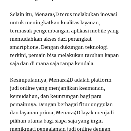
Selain itu, Menara4D terus melakukan inovasi
untuk meningkatkan kualitas layanan,
termasuk pengembangan aplikasi mobile yang
memudahkan akses dari perangkat
smartphone. Dengan dukungan teknologi
terkini, pemain bisa melakukan taruhan kapan
saja dan di mana saja tanpa kendala.
Kesimpulannya, Menara4D adalah platform
judi online yang menjanjikan keamanan,
kemudahan, dan keuntungan bagi para
pemainnya. Dengan berbagai fitur unggulan
dan layanan prima, Menara4D layak menjadi
pilihan utama bagi siapa saja yang ingin
menikmati pengalaman judi online dengan