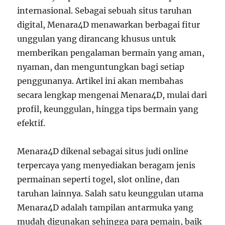
internasional. Sebagai sebuah situs taruhan
digital, Menara4D menawarkan berbagai fitur
unggulan yang dirancang khusus untuk
memberikan pengalaman bermain yang aman,
nyaman, dan menguntungkan bagi setiap
penggunanya. Artikel ini akan membahas
secara lengkap mengenai Menara4D, mulai dari
profil, keunggulan, hingga tips bermain yang
efektif.
Menara4D dikenal sebagai situs judi online
terpercaya yang menyediakan beragam jenis
permainan seperti togel, slot online, dan
taruhan lainnya. Salah satu keunggulan utama
Menara4D adalah tampilan antarmuka yang
mudah digunakan sehingga para pemain, baik