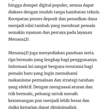
hingga dompet digital populer, semua dapat
diakses dengan mudah tanpa hambatan teknis.
Kecepatan proses deposit dan penarikan dana
menjadi nilai tambah yang membuat pemain
semakin nyaman dan percaya pada layanan
Menara4D.
Menara4D juga menyediakan panduan serta
tips bermain yang lengkap bagi penggunanya.
Informasi ini sangat berguna terutama bagi
pemain baru yang ingin memahami
mekanisme permainan dan strategi taruhan
yang efektif. Dengan menguasai aturan dan
trik bermain, peluang untuk meraih
kemenangan pun menjadi lebih besar dan
risiko kerugian dapat diminimalisir.