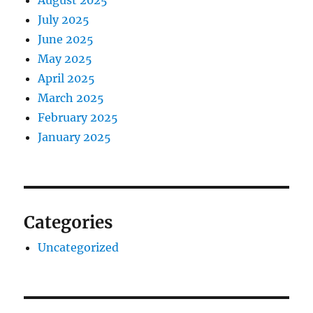
August 2025
July 2025
June 2025
May 2025
April 2025
March 2025
February 2025
January 2025
Categories
Uncategorized