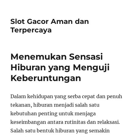
Slot Gacor Aman dan
Terpercaya
Menemukan Sensasi
Hiburan yang Menguji
Keberuntungan
Dalam kehidupan yang serba cepat dan penuh
tekanan, hiburan menjadi salah satu
kebutuhan penting untuk menjaga
keseimbangan antara rutinitas dan relaksasi.
Salah satu bentuk hiburan yang semakin