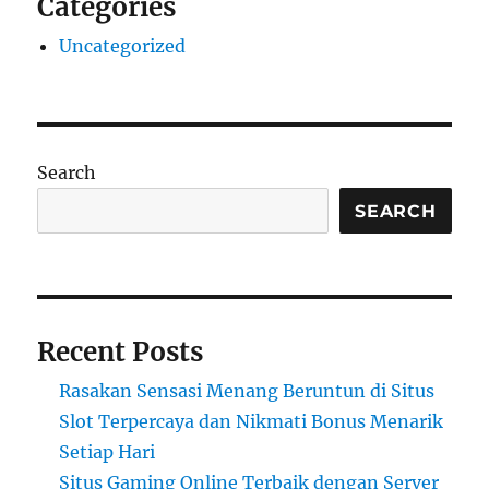
Categories
Uncategorized
Search
SEARCH
Recent Posts
Rasakan Sensasi Menang Beruntun di Situs
Slot Terpercaya dan Nikmati Bonus Menarik
Setiap Hari
Situs Gaming Online Terbaik dengan Server