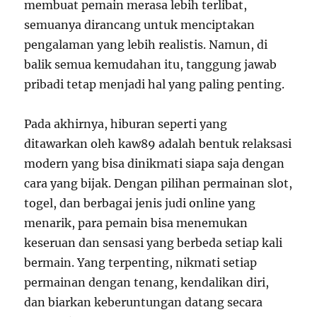
membuat pemain merasa lebih terlibat,
semuanya dirancang untuk menciptakan
pengalaman yang lebih realistis. Namun, di
balik semua kemudahan itu, tanggung jawab
pribadi tetap menjadi hal yang paling penting.
Pada akhirnya, hiburan seperti yang
ditawarkan oleh kaw89 adalah bentuk relaksasi
modern yang bisa dinikmati siapa saja dengan
cara yang bijak. Dengan pilihan permainan slot,
togel, dan berbagai jenis judi online yang
menarik, para pemain bisa menemukan
keseruan dan sensasi yang berbeda setiap kali
bermain. Yang terpenting, nikmati setiap
permainan dengan tenang, kendalikan diri,
dan biarkan keberuntungan datang secara