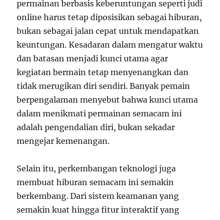
permainan berbasis keberuntungan seperti judi
online harus tetap diposisikan sebagai hiburan,
bukan sebagai jalan cepat untuk mendapatkan
keuntungan. Kesadaran dalam mengatur waktu
dan batasan menjadi kunci utama agar
kegiatan bermain tetap menyenangkan dan
tidak merugikan diri sendiri. Banyak pemain
berpengalaman menyebut bahwa kunci utama
dalam menikmati permainan semacam ini
adalah pengendalian diri, bukan sekadar
mengejar kemenangan.
Selain itu, perkembangan teknologi juga
membuat hiburan semacam ini semakin
berkembang. Dari sistem keamanan yang
semakin kuat hingga fitur interaktif yang