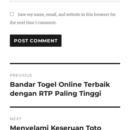
Save my name, email, and website in this browser for
the next time I comment.
Post
PREVIOUS
navigation
Bandar Togel Online Terbaik
Previous
post:
dengan RTP Paling Tinggi
NEXT
Menyelami Keseruan Toto
Next