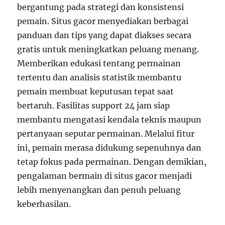
bergantung pada strategi dan konsistensi
pemain. Situs gacor menyediakan berbagai
panduan dan tips yang dapat diakses secara
gratis untuk meningkatkan peluang menang.
Memberikan edukasi tentang permainan
tertentu dan analisis statistik membantu
pemain membuat keputusan tepat saat
bertaruh. Fasilitas support 24 jam siap
membantu mengatasi kendala teknis maupun
pertanyaan seputar permainan. Melalui fitur
ini, pemain merasa didukung sepenuhnya dan
tetap fokus pada permainan. Dengan demikian,
pengalaman bermain di situs gacor menjadi
lebih menyenangkan dan penuh peluang
keberhasilan.