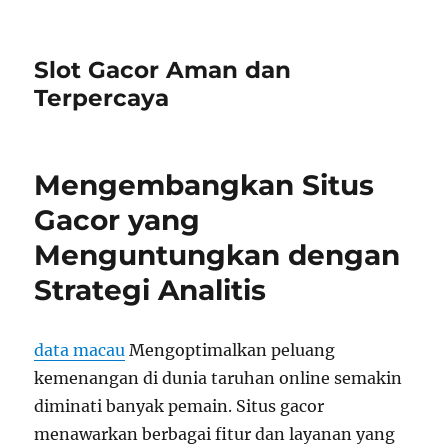
Slot Gacor Aman dan
Terpercaya
Mengembangkan Situs
Gacor yang
Menguntungkan dengan
Strategi Analitis
data macau
Mengoptimalkan peluang
kemenangan di dunia taruhan online semakin
diminati banyak pemain. Situs gacor
menawarkan berbagai fitur dan layanan yang