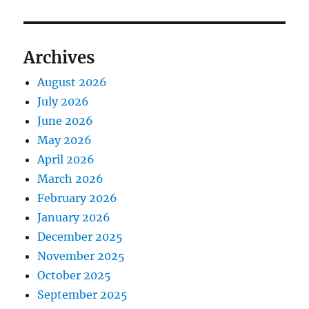
Archives
August 2026
July 2026
June 2026
May 2026
April 2026
March 2026
February 2026
January 2026
December 2025
November 2025
October 2025
September 2025