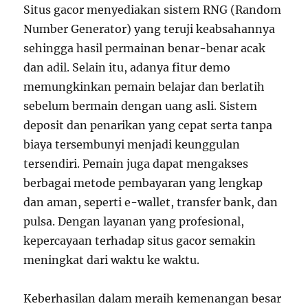
Situs gacor menyediakan sistem RNG (Random
Number Generator) yang teruji keabsahannya
sehingga hasil permainan benar-benar acak
dan adil. Selain itu, adanya fitur demo
memungkinkan pemain belajar dan berlatih
sebelum bermain dengan uang asli. Sistem
deposit dan penarikan yang cepat serta tanpa
biaya tersembunyi menjadi keunggulan
tersendiri. Pemain juga dapat mengakses
berbagai metode pembayaran yang lengkap
dan aman, seperti e-wallet, transfer bank, dan
pulsa. Dengan layanan yang profesional,
kepercayaan terhadap situs gacor semakin
meningkat dari waktu ke waktu.
Keberhasilan dalam meraih kemenangan besar