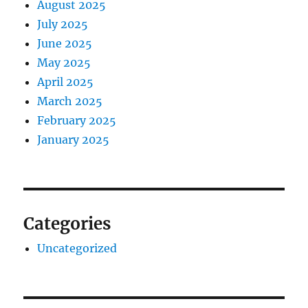
August 2025
July 2025
June 2025
May 2025
April 2025
March 2025
February 2025
January 2025
Categories
Uncategorized