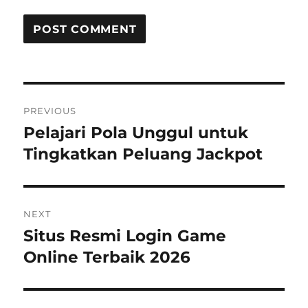
Post
PREVIOUS
navigation
Pelajari Pola Unggul untuk
Previous
post:
Tingkatkan Peluang Jackpot
NEXT
Situs Resmi Login Game
Next
post:
Online Terbaik 2026