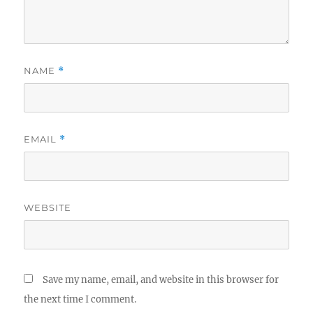
NAME
*
EMAIL
*
WEBSITE
Save my name, email, and website in this browser for
the next time I comment.