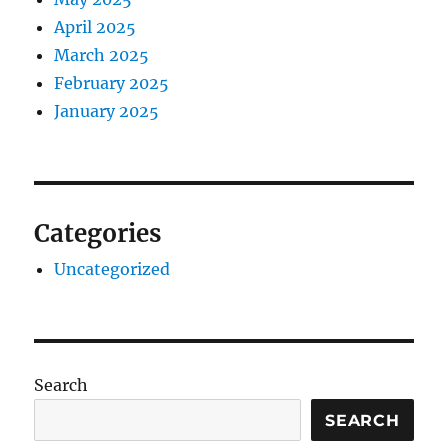
April 2025
March 2025
February 2025
January 2025
Categories
Uncategorized
Search
SEARCH