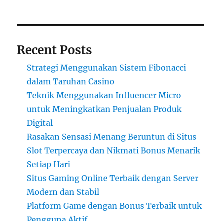
Recent Posts
Strategi Menggunakan Sistem Fibonacci
dalam Taruhan Casino
Teknik Menggunakan Influencer Micro
untuk Meningkatkan Penjualan Produk
Digital
Rasakan Sensasi Menang Beruntun di Situs
Slot Terpercaya dan Nikmati Bonus Menarik
Setiap Hari
Situs Gaming Online Terbaik dengan Server
Modern dan Stabil
Platform Game dengan Bonus Terbaik untuk
Pengguna Aktif