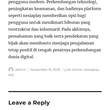
pengguna modern. Perkembangan teknologi,
peningkatan keamanan, dan hadirnya platform
seperti nesiaplay memberikan opsi bagi
pengguna untuk menikmati hiburan yang
terstruktur dan informatif. Pada akhirnya,
pemahaman yang baik serta pendekatan yang
bijak akan membantu menjaga pengalaman
tetap positif di tengah pesatnya perkembangan
dunia digital.
Author
Posted
Tags
admin
November 15, 2025
judi online
,
nesiaplay
,
on
slot
Leave a Reply