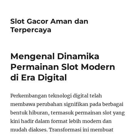
Slot Gacor Aman dan
Terpercaya
Mengenal Dinamika
Permainan Slot Modern
di Era Digital
Perkembangan teknologi digital telah
membawa perubahan signifikan pada berbagai
bentuk hiburan, termasuk permainan slot yang
kini hadir dalam format lebih modern dan
mudah diakses. Transformasi ini membuat