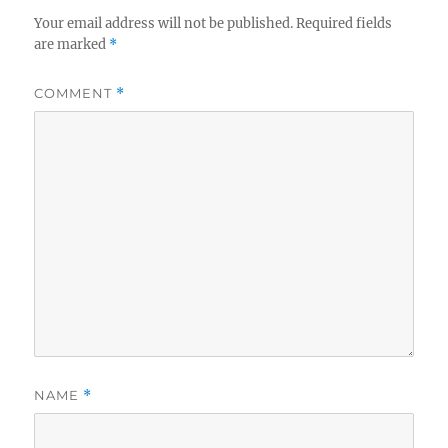
Your email address will not be published.
Required fields
are marked
*
COMMENT
*
NAME
*