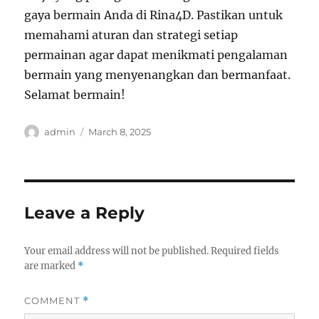
gaya bermain Anda di Rina4D. Pastikan untuk
memahami aturan dan strategi setiap
permainan agar dapat menikmati pengalaman
bermain yang menyenangkan dan bermanfaat.
Selamat bermain!
Author
Posted
admin
March 8, 2025
on
Leave a Reply
Your email address will not be published.
Required fields
are marked
*
COMMENT
*