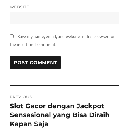
WEBSITE
Save my name, email, and website in this browser for
the next time I comment.
Post
PREVIOUS
navigation
Slot Gacor dengan Jackpot
Previous
post:
Sensasional yang Bisa Diraih
Kapan Saja