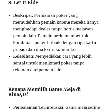
8.
Let It Ride
Deskripsi:
Permainan poker yang
memudahkan pemain karena mereka hanya
menghadapi dealer tanpa harus melawan
pemain lain. Pemain perlu membentuk
kombinasi poker terbaik dengan tiga kartu
pribadi dan dua kartu komunitas.
Kelebihan:
Menyediakan cara yang lebih
santai untuk menikmati poker tanpa
tekanan dari pemain lain.
Kenapa Memilih Game Meja di
Rina4D?
Pengalaman Terinteraksi:
Game meja sering