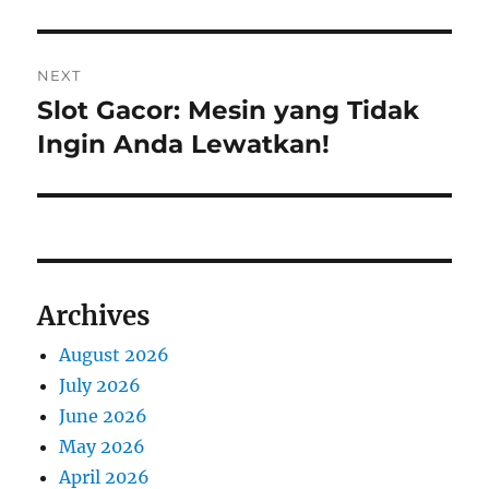
NEXT
Slot Gacor: Mesin yang Tidak
Next
post:
Ingin Anda Lewatkan!
Archives
August 2026
July 2026
June 2026
May 2026
April 2026