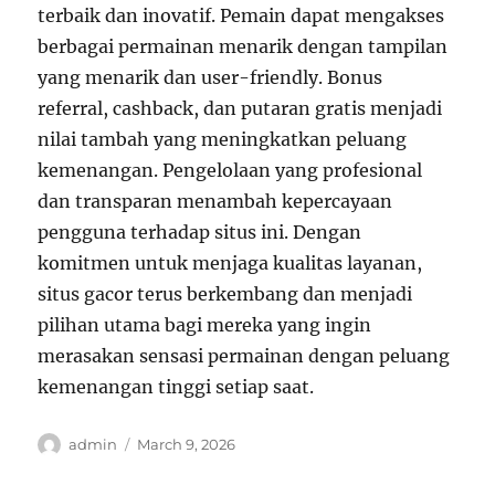
terbaik dan inovatif. Pemain dapat mengakses
berbagai permainan menarik dengan tampilan
yang menarik dan user-friendly. Bonus
referral, cashback, dan putaran gratis menjadi
nilai tambah yang meningkatkan peluang
kemenangan. Pengelolaan yang profesional
dan transparan menambah kepercayaan
pengguna terhadap situs ini. Dengan
komitmen untuk menjaga kualitas layanan,
situs gacor terus berkembang dan menjadi
pilihan utama bagi mereka yang ingin
merasakan sensasi permainan dengan peluang
kemenangan tinggi setiap saat.
Author
Posted
admin
March 9, 2026
on