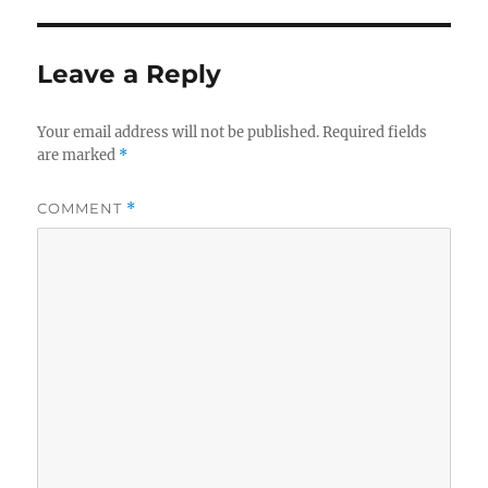
Leave a Reply
Your email address will not be published.
Required fields
are marked
*
COMMENT
*