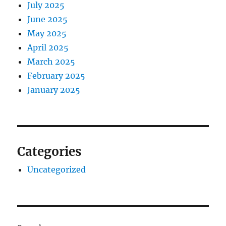
July 2025
June 2025
May 2025
April 2025
March 2025
February 2025
January 2025
Categories
Uncategorized