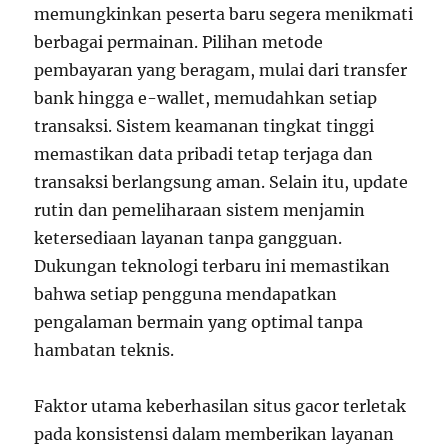
memungkinkan peserta baru segera menikmati
berbagai permainan. Pilihan metode
pembayaran yang beragam, mulai dari transfer
bank hingga e-wallet, memudahkan setiap
transaksi. Sistem keamanan tingkat tinggi
memastikan data pribadi tetap terjaga dan
transaksi berlangsung aman. Selain itu, update
rutin dan pemeliharaan sistem menjamin
ketersediaan layanan tanpa gangguan.
Dukungan teknologi terbaru ini memastikan
bahwa setiap pengguna mendapatkan
pengalaman bermain yang optimal tanpa
hambatan teknis.
Faktor utama keberhasilan situs gacor terletak
pada konsistensi dalam memberikan layanan