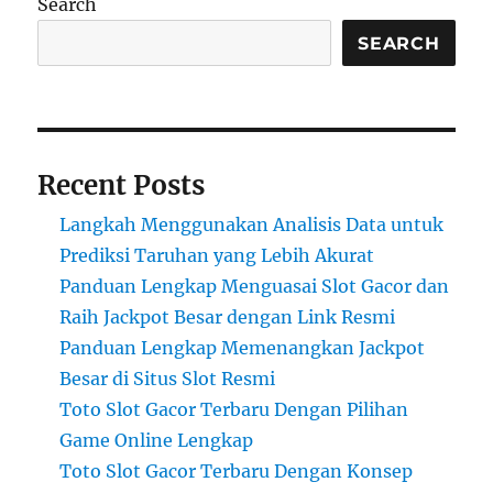
Search
SEARCH
Recent Posts
Langkah Menggunakan Analisis Data untuk
Prediksi Taruhan yang Lebih Akurat
Panduan Lengkap Menguasai Slot Gacor dan
Raih Jackpot Besar dengan Link Resmi
Panduan Lengkap Memenangkan Jackpot
Besar di Situs Slot Resmi
Toto Slot Gacor Terbaru Dengan Pilihan
Game Online Lengkap
Toto Slot Gacor Terbaru Dengan Konsep