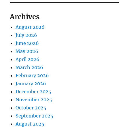
Archives
August 2026
July 2026
June 2026
May 2026
April 2026
March 2026
February 2026
January 2026
December 2025
November 2025
October 2025
September 2025
August 2025