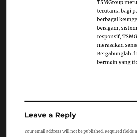
TSMGroup merupa
terutama bagi p
berbagai keungg
beragam, sistem
responsif, TSMG
merasakan sens
Bergabunglah d
bermain yang ti
Leave a Reply
Your email address will not be published.
Required fields