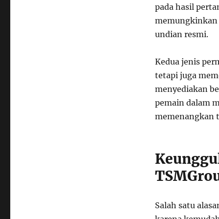
pada hasil pert
memungkinkan p
undian resmi.
Kedua jenis per
tetapi juga mem
menyediakan ber
pemain dalam m
memenangkan ta
Keunggu
TSMGro
Salah satu ala