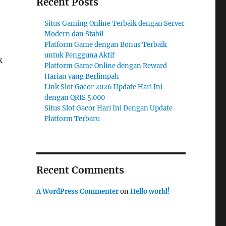
Recent Posts
.
Situs Gaming Online Terbaik dengan Server
Modern dan Stabil
Platform Game dengan Bonus Terbaik
untuk Pengguna Aktif
k
Platform Game Online dengan Reward
Harian yang Berlimpah
Link Slot Gacor 2026 Update Hari Ini
dengan QRIS 5.000
Situs Slot Gacor Hari Ini Dengan Update
Platform Terbaru
Recent Comments
A WordPress Commenter
on
Hello world!