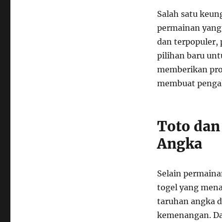
Salah satu keun
permainan yang 
dan terpopuler,
pilihan baru unt
memberikan prom
membuat penga
Toto dan
Angka
Selain permaina
togel yang mena
taruhan angka 
kemenangan. Da