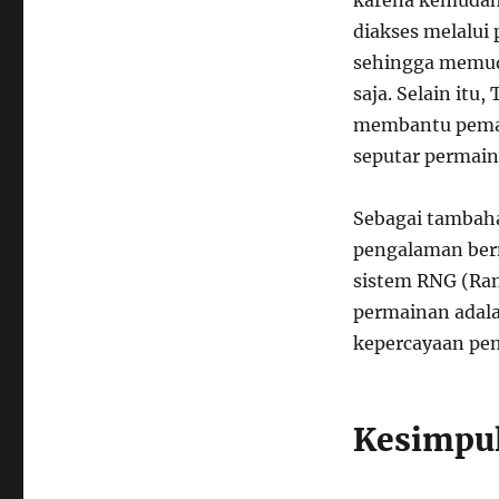
karena kemudaha
diakses melalui
sehingga memud
saja. Selain itu
membantu pemai
seputar permain
Sebagai tambah
pengalaman ber
sistem RNG (Ran
permainan adala
kepercayaan pe
Kesimpu