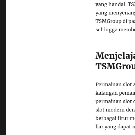
yang handal, T
yang menyenang
TSMGroup di pasa
sehingga membe
Menjelaj
TSMGro
Permainan slot a
kalangan pemai
permainan slot 
slot modern de
berbagai fitur m
liar yang dapat