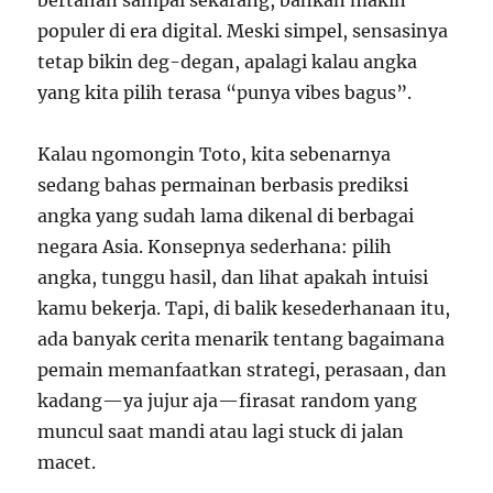
bertahan sampai sekarang, bahkan makin
populer di era digital. Meski simpel, sensasinya
tetap bikin deg-degan, apalagi kalau angka
yang kita pilih terasa “punya vibes bagus”.
Kalau ngomongin Toto, kita sebenarnya
sedang bahas permainan berbasis prediksi
angka yang sudah lama dikenal di berbagai
negara Asia. Konsepnya sederhana: pilih
angka, tunggu hasil, dan lihat apakah intuisi
kamu bekerja. Tapi, di balik kesederhanaan itu,
ada banyak cerita menarik tentang bagaimana
pemain memanfaatkan strategi, perasaan, dan
kadang—ya jujur aja—firasat random yang
muncul saat mandi atau lagi stuck di jalan
macet.