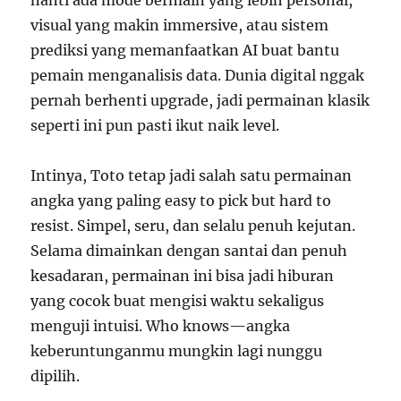
nanti ada mode bermain yang lebih personal,
visual yang makin immersive, atau sistem
prediksi yang memanfaatkan AI buat bantu
pemain menganalisis data. Dunia digital nggak
pernah berhenti upgrade, jadi permainan klasik
seperti ini pun pasti ikut naik level.
Intinya, Toto tetap jadi salah satu permainan
angka yang paling easy to pick but hard to
resist. Simpel, seru, dan selalu penuh kejutan.
Selama dimainkan dengan santai dan penuh
kesadaran, permainan ini bisa jadi hiburan
yang cocok buat mengisi waktu sekaligus
menguji intuisi. Who knows—angka
keberuntunganmu mungkin lagi nunggu
dipilih.