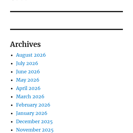
Archives
August 2026
July 2026
June 2026
May 2026
April 2026
March 2026
February 2026
January 2026
December 2025
November 2025