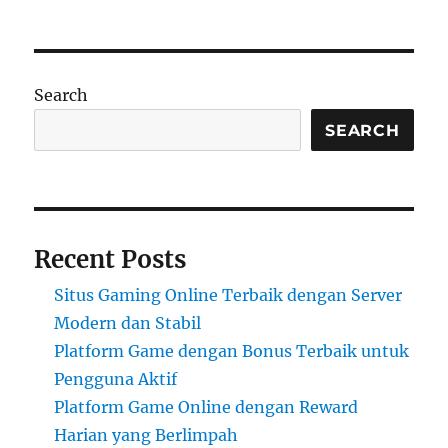
Search
SEARCH
Recent Posts
Situs Gaming Online Terbaik dengan Server
Modern dan Stabil
Platform Game dengan Bonus Terbaik untuk
Pengguna Aktif
Platform Game Online dengan Reward
Harian yang Berlimpah