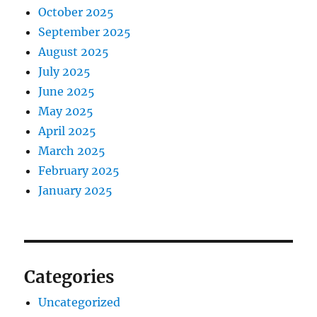
October 2025
September 2025
August 2025
July 2025
June 2025
May 2025
April 2025
March 2025
February 2025
January 2025
Categories
Uncategorized