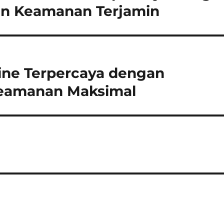
an Keamanan Terjamin
ine Terpercaya dengan
Keamanan Maksimal