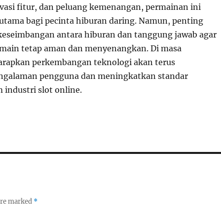
asi fitur, dan peluang kemenangan, permainan ini
 utama bagi pecinta hiburan daring. Namun, penting
keseimbangan antara hiburan dan tanggung jawab agar
main tetap aman dan menyenangkan. Di masa
arapkan perkembangan teknologi akan terus
galaman pengguna dan meningkatkan standar
industri slot online.
 are marked
*