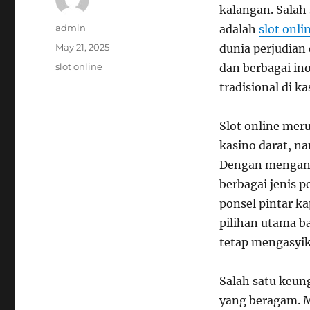
kalangan. Salah
Author
admin
adalah
slot onli
Posted
May 21, 2025
dunia perjudia
on
Tags
slot online
dan berbagai in
tradisional di ka
Slot online meru
kasino darat, n
Dengan mengand
berbagai jenis 
ponsel pintar ka
pilihan utama b
tetap mengasyi
Salah satu keun
yang beragam. Mu