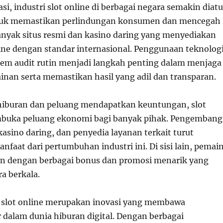
asi, industri slot online di berbagai negara semakin diatu
ntuk memastikan perlindungan konsumen dan mencegah
Banyak situs resmi dan kasino daring yang menyediakan
line dengan standar internasional. Penggunaan teknolog
stem audit rutin menjadi langkah penting dalam menjaga
inan serta memastikan hasil yang adil dan transparan.
i hiburan dan peluang mendapatkan keuntungan, slot
mbuka peluang ekonomi bagi banyak pihak. Pengembang
asino daring, dan penyedia layanan terkait turut
aat dari pertumbuhan industri ini. Di sisi lain, pemai
n dengan berbagai bonus dan promosi menarik yang
a berkala.
 slot online merupakan inovasi yang membawa
 dalam dunia hiburan digital. Dengan berbagai