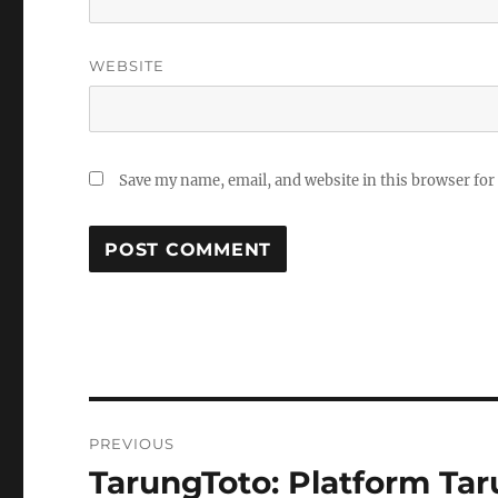
WEBSITE
Save my name, email, and website in this browser for
Post
PREVIOUS
navigation
TarungToto: Platform Ta
Previous