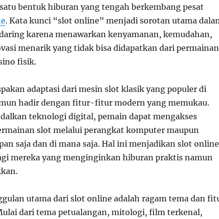
 satu bentuk hiburan yang tengah berkembang pesat
ne
. Kata kunci “slot online” menjadi sorotan utama dala
n daring karena menawarkan kenyamanan, kemudahan,
ovasi menarik yang tidak bisa didapatkan dari permainan
sino fisik.
pakan adaptasi dari mesin slot klasik yang populer di
amun hadir dengan fitur-fitur modern yang memukau.
alkan teknologi digital, pemain dapat mengakses
permainan slot melalui perangkat komputer maupun
pan saja dan di mana saja. Hal ini menjadikan slot online
agi mereka yang menginginkan hiburan praktis namun
kkan.
ggulan utama dari slot online adalah ragam tema dan fit
lai dari tema petualangan, mitologi, film terkenal,