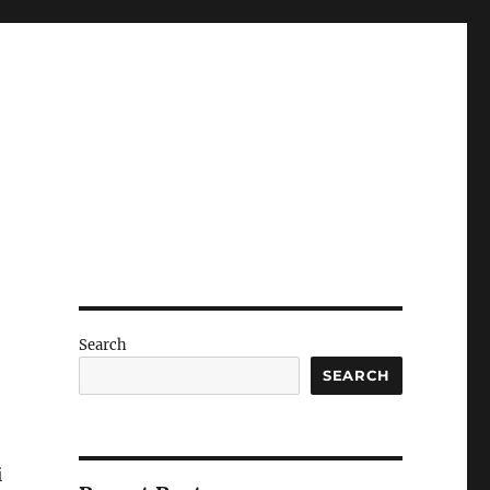
Search
SEARCH
i