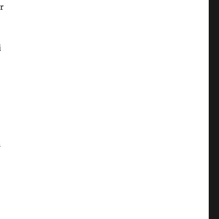
r
i
n