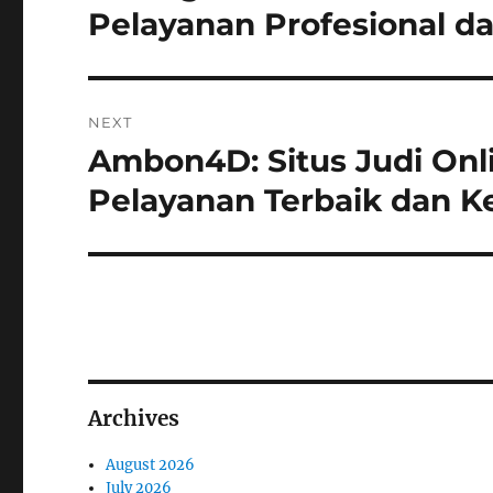
post:
Pelayanan Profesional d
NEXT
Ambon4D: Situs Judi Onl
Next
post:
Pelayanan Terbaik dan 
Archives
August 2026
July 2026