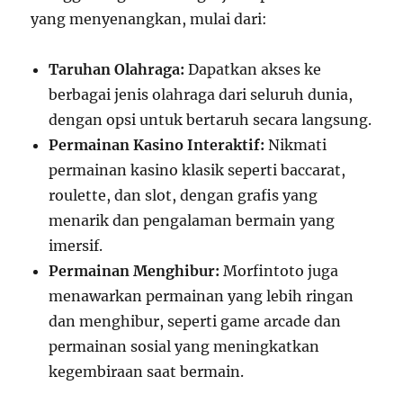
yang menyenangkan, mulai dari:
Taruhan Olahraga:
Dapatkan akses ke
berbagai jenis olahraga dari seluruh dunia,
dengan opsi untuk bertaruh secara langsung.
Permainan Kasino Interaktif:
Nikmati
permainan kasino klasik seperti baccarat,
roulette, dan slot, dengan grafis yang
menarik dan pengalaman bermain yang
imersif.
Permainan Menghibur:
Morfintoto juga
menawarkan permainan yang lebih ringan
dan menghibur, seperti game arcade dan
permainan sosial yang meningkatkan
kegembiraan saat bermain.