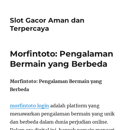
Slot Gacor Aman dan
Terpercaya
Morfintoto: Pengalaman
Bermain yang Berbeda
Morfintoto: Pengalaman Bermain yang
Berbeda
morfintoto login
adalah platform yang
menawarkan pengalaman bermain yang unik
dan berbeda dalam dunia perjudian online.