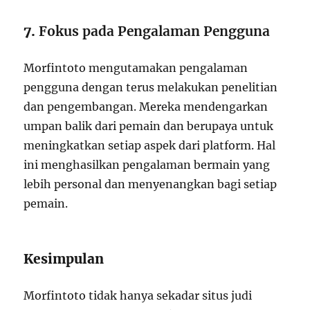
7.
Fokus pada Pengalaman Pengguna
Morfintoto mengutamakan pengalaman
pengguna dengan terus melakukan penelitian
dan pengembangan. Mereka mendengarkan
umpan balik dari pemain dan berupaya untuk
meningkatkan setiap aspek dari platform. Hal
ini menghasilkan pengalaman bermain yang
lebih personal dan menyenangkan bagi setiap
pemain.
Kesimpulan
Morfintoto tidak hanya sekadar situs judi