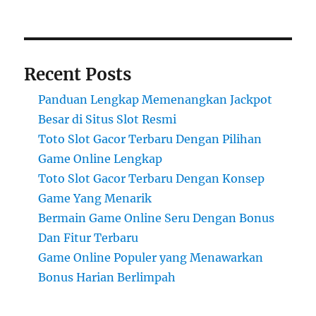
Recent Posts
Panduan Lengkap Memenangkan Jackpot
Besar di Situs Slot Resmi
Toto Slot Gacor Terbaru Dengan Pilihan
Game Online Lengkap
Toto Slot Gacor Terbaru Dengan Konsep
Game Yang Menarik
Bermain Game Online Seru Dengan Bonus
Dan Fitur Terbaru
Game Online Populer yang Menawarkan
Bonus Harian Berlimpah