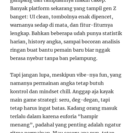
gampang dan tampilannya makin cakep.
Banyak platform sekarang yang tampil gen Z
banget: UI clean, tombolnya enak dipencet,
warnanya sedap di mata, dan fitur-fiturnya
lengkap. Bahkan beberapa udah punya statistik
harian, history angka, sampai bocoran analisis
ringan buat bantu pemain baru biar nggak
berasa nyebur tanpa ban pelampung.
Tapi jangan lupa, meskipun vibe-nya fun, yang
namanya permainan angka tetap butuh
kontrol dan mindset chill. Anggap aja kayak
main game strategi: seru, deg-degan, tapi
tetap harus ingat batas. Kadang orang masuk
terlalu dalam karena euforia “hampir
menang”, padahal yang penting adalah ngatur