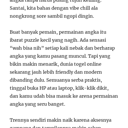
angka tanpa harus pusing tujuh keliling.
Santai, kita bahas dengan vibe chill ala
nongkrong sore sambil ngopi dingin.
Buat banyak pemain, permainan angka itu
ibarat puzzle kecil yang nagih. Ada sensasi
“wah bisa nih” setiap kali nebak dan berharap
angka yang kamu pasang muncul. Tapi yang
bikin makin menarik, dunia togel online
sekarang jauh lebih friendly dan modern
dibanding dulu. Semuanya serba praktis,
tinggal buka HP atau laptop, klik-klik dikit,
dan kamu udah bisa masuk ke arena permainan
angka yang seru banget.
Trennya sendiri makin naik karena aksesnya