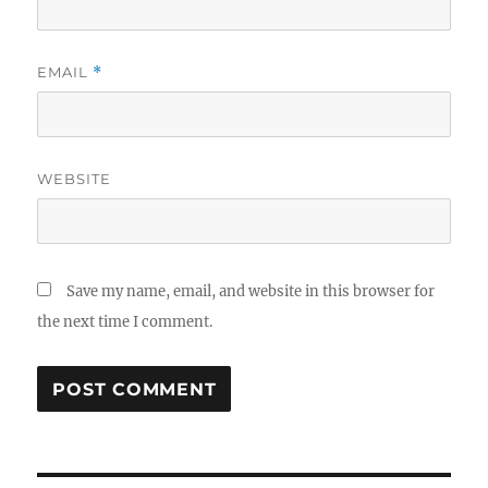
EMAIL
*
WEBSITE
Save my name, email, and website in this browser for
the next time I comment.