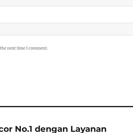
 the next time I comment.
acor No.1 dengan Layanan