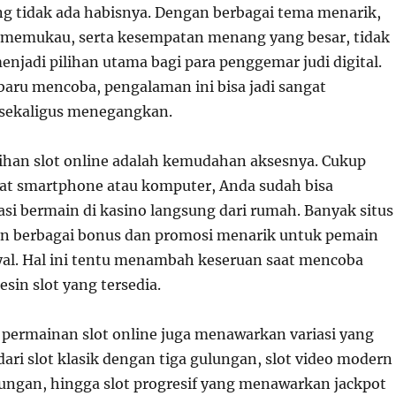
g tidak ada habisnya. Dengan berbagai tema menarik,
g memukau, serta kesempatan menang yang besar, tidak
menjadi pilihan utama bagi para penggemar judi digital.
baru mencoba, pengalaman ini bisa jadi sangat
ekaligus menegangkan.
bihan slot online adalah kemudahan aksesnya. Cukup
at smartphone atau komputer, Anda sudah bisa
si bermain di kasino langsung dari rumah. Banyak situs
n berbagai bonus dan promosi menarik untuk pemain
al. Hal ini tentu menambah keseruan saat mencoba
esin slot yang tersedia.
, permainan slot online juga menawarkan variasi yang
ari slot klasik dengan tiga gulungan, slot video modern
ungan, hingga slot progresif yang menawarkan jackpot