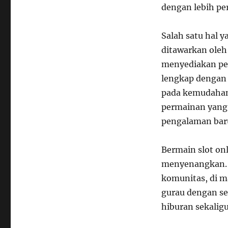
dengan lebih pe
Salah satu hal y
ditawarkan oleh 
menyediakan pe
lengkap dengan 
pada kemudahan 
permainan yang 
pengalaman bar
Bermain slot onl
menyenangkan. B
komunitas, di ma
gurau dengan se
hiburan sekali