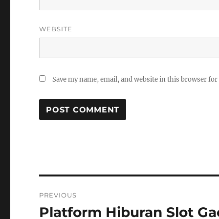
WEBSITE
Save my name, email, and website in this browser for
Post
PREVIOUS
navigation
Platform Hiburan Slot G
Previous