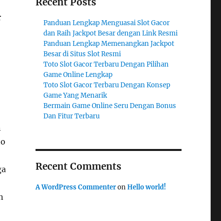
Recent Posts
r
Panduan Lengkap Menguasai Slot Gacor
dan Raih Jackpot Besar dengan Link Resmi
Panduan Lengkap Memenangkan Jackpot
Besar di Situs Slot Resmi
Toto Slot Gacor Terbaru Dengan Pilihan
Game Online Lengkap
Toto Slot Gacor Terbaru Dengan Konsep
Game Yang Menarik
Bermain Game Online Seru Dengan Bonus
Dan Fitur Terbaru
n
no
Recent Comments
ga
A WordPress Commenter
on
Hello world!
n