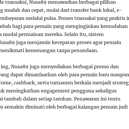
e transaksi, Nusa89 menawarkan berbagai pilihan
 mudah dan cepat, mulai dari transfer bank lokal, e-
embayaran melalui pulsa. Proses transaksi yang praktis i
tambah bagi para pemain yang menginginkan kemudahan
 modal permainan mereka. Selain itu, sistem
Nusa89 juga menjamin kecepatan proses agar pemain
 menikmati kemenangan tanpa penundaan.
ting, Nusa89 juga menyediakan berbagai promo dan
yang dapat dimanfaatkan oleh para pemain baru maupu
lcome, cashback, serta turnamen berkala menjadi strateg
ntuk meningkatkan engagement pengguna sekaligus
i tambah dalam setiap taruhan. Penawaran ini tentu
semakin diminati oleh berbagai kalangan pemain judi