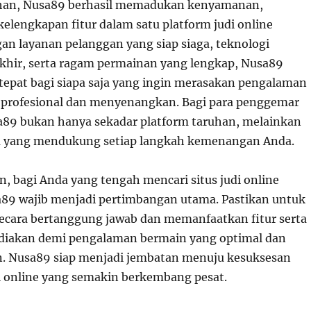
uhan, Nusa89 berhasil memadukan kenyamanan,
elengkapan fitur dalam satu platform judi online
gan layanan pelanggan yang siap siaga, teknologi
hir, serta ragam permainan yang lengkap, Nusa89
 tepat bagi siapa saja yang ingin merasakan pengalaman
g profesional dan menyenangkan. Bagi para penggemar
sa89 bukan hanya sekadar platform taruhan, melainkan
ya yang mendukung setiap langkah kemenangan Anda.
, bagi Anda yang tengah mencari situs judi online
a89 wajib menjadi pertimbangan utama. Pastikan untuk
secara bertanggung jawab dan memanfaatkan fitur serta
ediakan demi pengalaman bermain yang optimal dan
 Nusa89 siap menjadi jembatan menuju kesuksesan
i online yang semakin berkembang pesat.