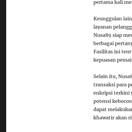
pertama kali men
Keunggulan lai
layanan pelangg
Nusa89 siap me
berbagai pertan
Fasilitas ini t
kepuasan pemain
Selain itu, Nu
transaksi para 
enkripsi terkin
potensi kebocor
dapat melakuka
khawatir akan ri