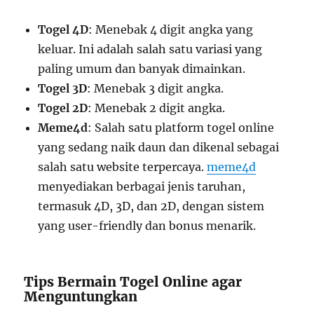
Togel 4D
: Menebak 4 digit angka yang
keluar. Ini adalah salah satu variasi yang
paling umum dan banyak dimainkan.
Togel 3D
: Menebak 3 digit angka.
Togel 2D
: Menebak 2 digit angka.
Meme4d
: Salah satu platform togel online
yang sedang naik daun dan dikenal sebagai
salah satu website terpercaya.
meme4d
menyediakan berbagai jenis taruhan,
termasuk 4D, 3D, dan 2D, dengan sistem
yang user-friendly dan bonus menarik.
Tips Bermain Togel Online agar
Menguntungkan