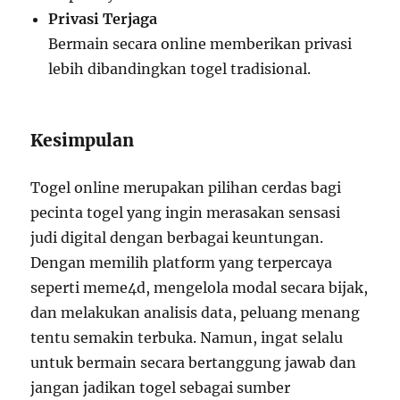
Privasi Terjaga
Bermain secara online memberikan privasi
lebih dibandingkan togel tradisional.
Kesimpulan
Togel online merupakan pilihan cerdas bagi
pecinta togel yang ingin merasakan sensasi
judi digital dengan berbagai keuntungan.
Dengan memilih platform yang terpercaya
seperti meme4d, mengelola modal secara bijak,
dan melakukan analisis data, peluang menang
tentu semakin terbuka. Namun, ingat selalu
untuk bermain secara bertanggung jawab dan
jangan jadikan togel sebagai sumber