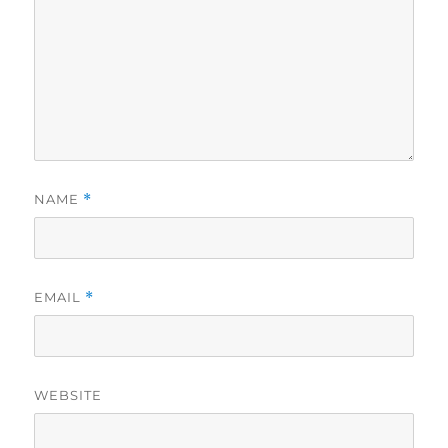
NAME
*
EMAIL
*
WEBSITE