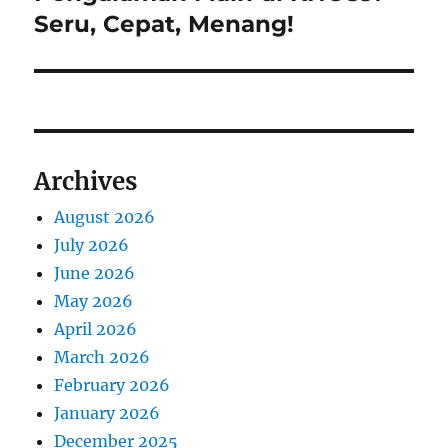
post:
Seru, Cepat, Menang!
Archives
August 2026
July 2026
June 2026
May 2026
April 2026
March 2026
February 2026
January 2026
December 2025