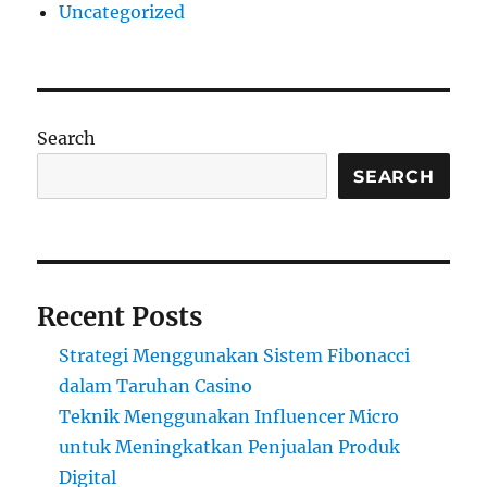
Uncategorized
Search
SEARCH
Recent Posts
Strategi Menggunakan Sistem Fibonacci
dalam Taruhan Casino
Teknik Menggunakan Influencer Micro
untuk Meningkatkan Penjualan Produk
Digital