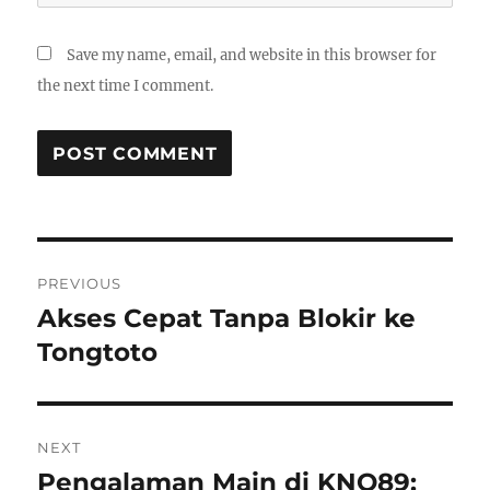
Save my name, email, and website in this browser for
the next time I comment.
Post
PREVIOUS
navigation
Akses Cepat Tanpa Blokir ke
Previous
post:
Tongtoto
NEXT
Pengalaman Main di KNO89:
Next