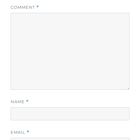
COMMENT
*
NAME
*
EMAIL
*