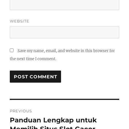
WEBSITE
Save my name, email, and website in this browser for
the next time I comment.
Post
PREVIOUS
navigation
Panduan Lengkap untuk
Previous
post: