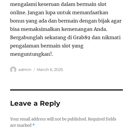
mengalami keseruan dalam bermain slot
online. Jangan lupa untuk memanfaatkan
bonus yang ada dan bermain dengan bijak agar
bisa memaksimalkan kemenangan Anda.
Bergabunglah sekarang di Grab89 dan nikmati
pengalaman bermain slot yang
menguntungkan!.
Author
Posted
admin
March 6, 2025
on
Leave a Reply
Your email address will not be published.
Required fields
are marked
*