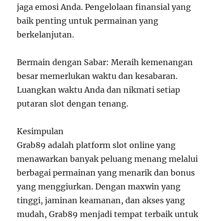
jaga emosi Anda. Pengelolaan finansial yang
baik penting untuk permainan yang
berkelanjutan.
Bermain dengan Sabar: Meraih kemenangan
besar memerlukan waktu dan kesabaran.
Luangkan waktu Anda dan nikmati setiap
putaran slot dengan tenang.
Kesimpulan
Grab89 adalah platform slot online yang
menawarkan banyak peluang menang melalui
berbagai permainan yang menarik dan bonus
yang menggiurkan. Dengan maxwin yang
tinggi, jaminan keamanan, dan akses yang
mudah, Grab89 menjadi tempat terbaik untuk