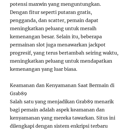
potensi maxwin yang menguntungkan.
Dengan fitur seperti putaran gratis,
pengganda, dan scatter, pemain dapat
meningkatkan peluang untuk meraih
kemenangan besar. Selain itu, beberapa
permainan slot juga menawarkan jackpot
progresif, yang terus bertambah seiring waktu,
meningkatkan peluang untuk mendapatkan
kemenangan yang luar biasa.
Keamanan dan Kenyamanan Saat Bermain di
Grab89
Salah satu yang menjadikan Grab89 menarik
bagi pemain adalah aspek keamanan dan
kenyamanan yang mereka tawarkan. Situs ini
dilengkapi dengan sistem enkripsi terbaru