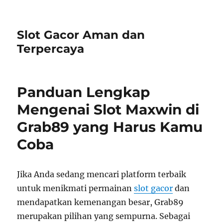
Slot Gacor Aman dan
Terpercaya
Panduan Lengkap
Mengenai Slot Maxwin di
Grab89 yang Harus Kamu
Coba
Jika Anda sedang mencari platform terbaik
untuk menikmati permainan
slot gacor
dan
mendapatkan kemenangan besar, Grab89
merupakan pilihan yang sempurna. Sebagai