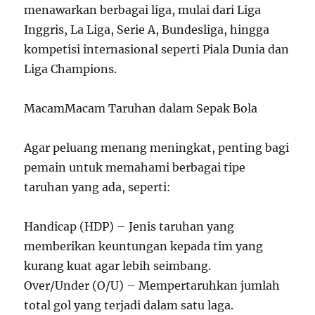
menawarkan berbagai liga, mulai dari Liga
Inggris, La Liga, Serie A, Bundesliga, hingga
kompetisi internasional seperti Piala Dunia dan
Liga Champions.
MacamMacam Taruhan dalam Sepak Bola
Agar peluang menang meningkat, penting bagi
pemain untuk memahami berbagai tipe
taruhan yang ada, seperti:
Handicap (HDP) – Jenis taruhan yang
memberikan keuntungan kepada tim yang
kurang kuat agar lebih seimbang.
Over/Under (O/U) – Mempertaruhkan jumlah
total gol yang terjadi dalam satu laga.