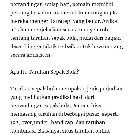
pertandingan setiap hari, pemain memiliki
peluang besar untuk meraih keuntungan jika
mereka mengerti strategi yang benar. Artikel
ini akan menjelaskan secara menyeluruh
tentang taruhan sepak bola, mulai dari bagian
dasar hingga taktik terbaik untuk bisa menang
secara konsisten.
Apa Itu Taruhan Sepak Bola?
Taruhan sepak bola merupakan jenis perjudian
yang melibatkan prediksi hasil dari
pertandingan sepak bola. Pemain bisa
memasang taruhan di berbagai pasar, seperti
1X2, over/under, handicap, dan taruhan
kombinasi. Biasanya, situs taruhan online