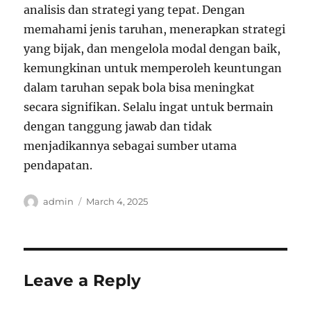
analisis dan strategi yang tepat. Dengan
memahami jenis taruhan, menerapkan strategi
yang bijak, dan mengelola modal dengan baik,
kemungkinan untuk memperoleh keuntungan
dalam taruhan sepak bola bisa meningkat
secara signifikan. Selalu ingat untuk bermain
dengan tanggung jawab dan tidak
menjadikannya sebagai sumber utama
pendapatan.
Author
Posted
admin
March 4, 2025
on
Leave a Reply