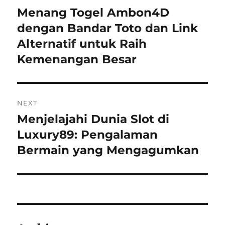
navigation
Menang Togel Ambon4D
Previous
post:
dengan Bandar Toto dan Link
Alternatif untuk Raih
Kemenangan Besar
NEXT
Menjelajahi Dunia Slot di
Next
post:
Luxury89: Pengalaman
Bermain yang Mengagumkan