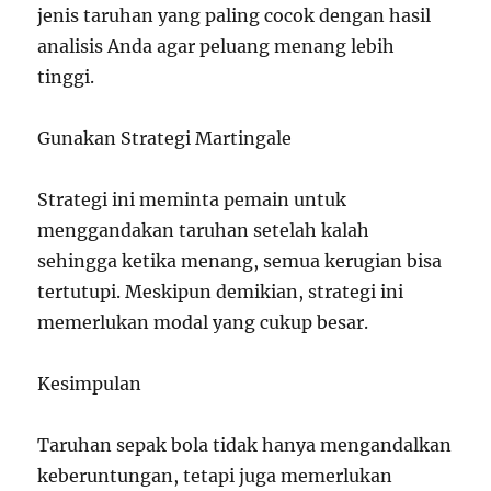
jenis taruhan yang paling cocok dengan hasil
analisis Anda agar peluang menang lebih
tinggi.
Gunakan Strategi Martingale
Strategi ini meminta pemain untuk
menggandakan taruhan setelah kalah
sehingga ketika menang, semua kerugian bisa
tertutupi. Meskipun demikian, strategi ini
memerlukan modal yang cukup besar.
Kesimpulan
Taruhan sepak bola tidak hanya mengandalkan
keberuntungan, tetapi juga memerlukan