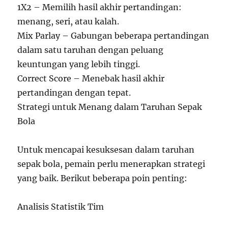
1X2 – Memilih hasil akhir pertandingan:
menang, seri, atau kalah.
Mix Parlay – Gabungan beberapa pertandingan
dalam satu taruhan dengan peluang
keuntungan yang lebih tinggi.
Correct Score – Menebak hasil akhir
pertandingan dengan tepat.
Strategi untuk Menang dalam Taruhan Sepak
Bola
Untuk mencapai kesuksesan dalam taruhan
sepak bola, pemain perlu menerapkan strategi
yang baik. Berikut beberapa poin penting:
Analisis Statistik Tim