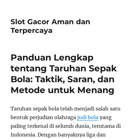
Slot Gacor Aman dan
Terpercaya
Panduan Lengkap
tentang Taruhan Sepak
Bola: Taktik, Saran, dan
Metode untuk Menang
Taruhan sepak bola telah menjadi salah satu
bentuk perjudian olahraga
judi bola
yang
paling terkenal di seluruh dunia, terutama di
Indonesia. Dengan banyaknya liga dan