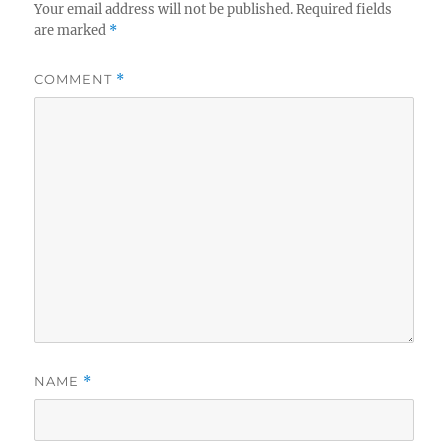
Your email address will not be published.
Required fields
are marked
*
COMMENT
*
NAME
*