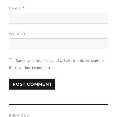
EMAIL
*
WEBSITE
Save my name, email, and website in this browser for
the next time I comment.
Post
PREVIOUS