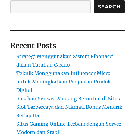
SEARCH
Recent Posts
Strategi Menggunakan Sistem Fibonacci
dalam Taruhan Casino
Teknik Menggunakan Influencer Micro
untuk Meningkatkan Penjualan Produk
Digital
Rasakan Sensasi Menang Beruntun di Situs
Slot Terpercaya dan Nikmati Bonus Menarik
Setiap Hari
Situs Gaming Online Terbaik dengan Server
Modern dan Stabil