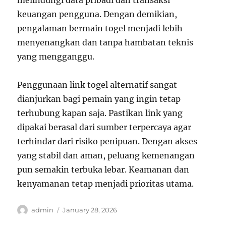
melindungi data pribadi dan transaksi
keuangan pengguna. Dengan demikian,
pengalaman bermain togel menjadi lebih
menyenangkan dan tanpa hambatan teknis
yang mengganggu.
Penggunaan link togel alternatif sangat
dianjurkan bagi pemain yang ingin tetap
terhubung kapan saja. Pastikan link yang
dipakai berasal dari sumber terpercaya agar
terhindar dari risiko penipuan. Dengan akses
yang stabil dan aman, peluang kemenangan
pun semakin terbuka lebar. Keamanan dan
kenyamanan tetap menjadi prioritas utama.
Author
Posted
admin
January 28, 2026
on