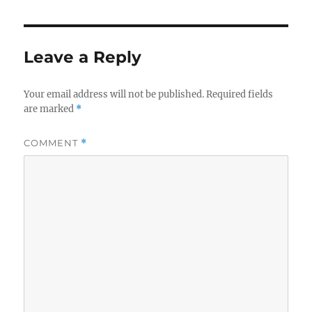
Leave a Reply
Your email address will not be published.
Required fields
are marked
*
COMMENT
*