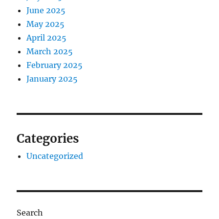
June 2025
May 2025
April 2025
March 2025
February 2025
January 2025
Categories
Uncategorized
Search