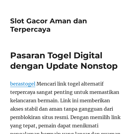
Slot Gacor Aman dan
Terpercaya
Pasaran Togel Digital
dengan Update Nonstop
berastogel
Mencari link togel alternatif
terpercaya sangat penting untuk memastikan
kelancaran bermain. Link ini memberikan
akses stabil dan aman tanpa gangguan dari
pemblokiran situs resmi. Dengan memilih link
yang tepat, pemain dapat menikmati