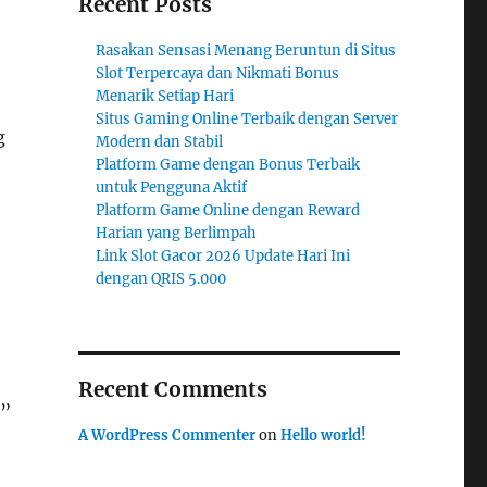
Recent Posts
Rasakan Sensasi Menang Beruntun di Situs
Slot Terpercaya dan Nikmati Bonus
Menarik Setiap Hari
Situs Gaming Online Terbaik dengan Server
g
Modern dan Stabil
Platform Game dengan Bonus Terbaik
untuk Pengguna Aktif
Platform Game Online dengan Reward
Harian yang Berlimpah
Link Slot Gacor 2026 Update Hari Ini
dengan QRIS 5.000
Recent Comments
.”
A WordPress Commenter
on
Hello world!