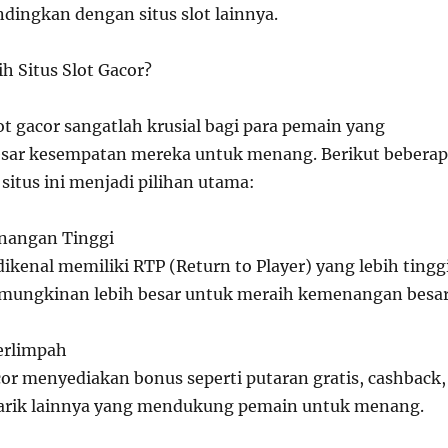
ndingkan dengan situs slot lainnya.
 Situs Slot Gacor?
ot gacor sangatlah krusial bagi para pemain yang
sar kesempatan mereka untuk menang. Berikut beberap
situs ini menjadi pilihan utama:
enangan Tinggi
 dikenal memiliki RTP (Return to Player) yang lebih tingg
mungkinan lebih besar untuk meraih kemenangan besar
Berlimpah
cor menyediakan bonus seperti putaran gratis, cashback,
rik lainnya yang mendukung pemain untuk menang.