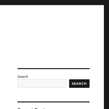
Search
SEARCH