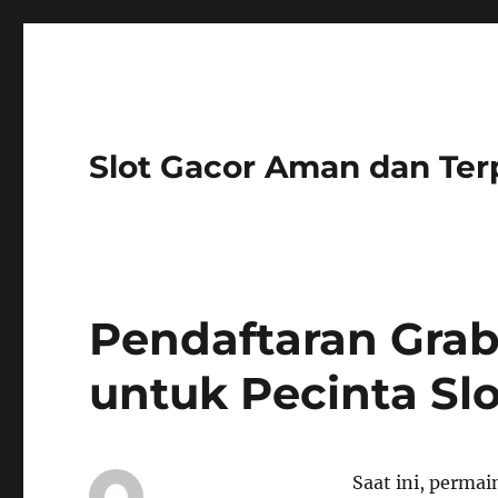
Slot Gacor Aman dan Ter
Pendaftaran Gra
untuk Pecinta Sl
Saat ini, permai