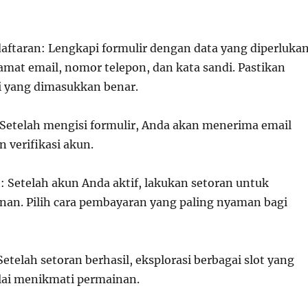
daftaran: Lengkapi formulir dengan data yang diperluka
amat email, nomor telepon, dan kata sandi. Pastikan
 yang dimasukkan benar.
: Setelah mengisi formulir, Anda akan menerima email
 verifikasi akun.
: Setelah akun Anda aktif, lakukan setoran untuk
an. Pilih cara pembayaran yang paling nyaman bagi
etelah setoran berhasil, eksplorasi berbagai slot yang
lai menikmati permainan.