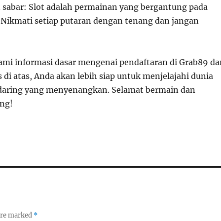
sabar: Slot adalah permainan yang bergantung pada
Nikmati setiap putaran dengan tenang dan jangan
i informasi dasar mengenai pendaftaran di Grab89 da
di atas, Anda akan lebih siap untuk menjelajahi dunia
 daring yang menyenangkan. Selamat bermain dan
ng!
 are marked
*