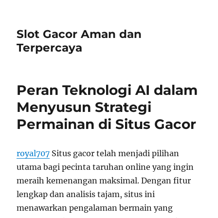
Slot Gacor Aman dan
Terpercaya
Peran Teknologi AI dalam
Menyusun Strategi
Permainan di Situs Gacor
royal707
Situs gacor telah menjadi pilihan
utama bagi pecinta taruhan online yang ingin
meraih kemenangan maksimal. Dengan fitur
lengkap dan analisis tajam, situs ini
menawarkan pengalaman bermain yang