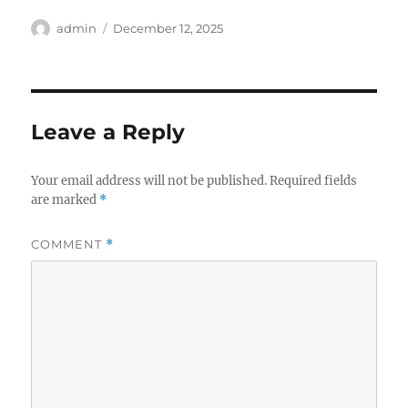
Author
Posted
admin
December 12, 2025
on
Leave a Reply
Your email address will not be published.
Required fields
are marked
*
COMMENT
*