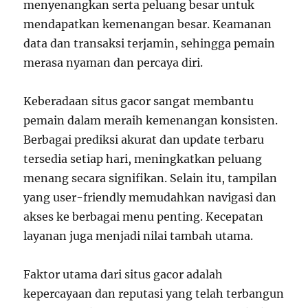
menyenangkan serta peluang besar untuk
mendapatkan kemenangan besar. Keamanan
data dan transaksi terjamin, sehingga pemain
merasa nyaman dan percaya diri.
Keberadaan situs gacor sangat membantu
pemain dalam meraih kemenangan konsisten.
Berbagai prediksi akurat dan update terbaru
tersedia setiap hari, meningkatkan peluang
menang secara signifikan. Selain itu, tampilan
yang user-friendly memudahkan navigasi dan
akses ke berbagai menu penting. Kecepatan
layanan juga menjadi nilai tambah utama.
Faktor utama dari situs gacor adalah
kepercayaan dan reputasi yang telah terbangun