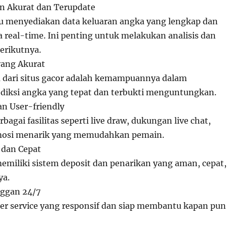
n Akurat dan Terupdate
alu menyediakan data keluaran angka yang lengkap dan
a real-time. Ini penting untuk melakukan analisis dan
erikutnya.
yang Akurat
a dari situs gacor adalah kemampuannya dalam
iksi angka yang tepat dan terbukti menguntungkan.
an User-friendly
agai fasilitas seperti live draw, dukungan live chat,
mosi menarik yang memudahkan pemain.
 dan Cepat
emiliki sistem deposit dan penarikan yang aman, cepat,
ya.
ggan 24/7
r service yang responsif dan siap membantu kapan pun