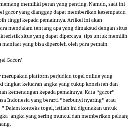
emang memiliki peran yang penting. Namun, saat ini
gel gacor yang dianggap dapat memberikan kesempatan
ih tinggi kepada pemainnya. Artikel ini akan
ara mendalam tentang apa yang dimaksud dengan situs
akteristik situs yang dapat dipercaya, tips untuk memilih
ta manfaat yang bisa diperoleh oleh para pemain.
gel Gacor?
or merupakan platform perjudian togel online yang
ki tingkat keluaran angka yang cukup konsisten dan
kan kemenangan kepada pemainnya. Kata “gacor”
asa Indonesia yang berarti “berbunyi nyaring” atau
 ” Dalam konteks togel, istilah ini digunakan untuk
ka-angka yang sering muncul dan memberikan peluan
nang.