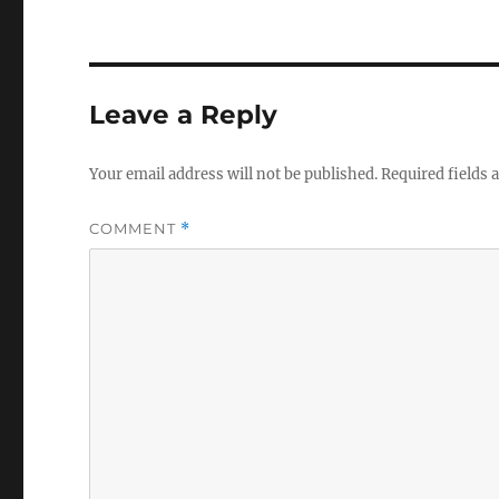
Leave a Reply
Your email address will not be published.
Required fields
COMMENT
*