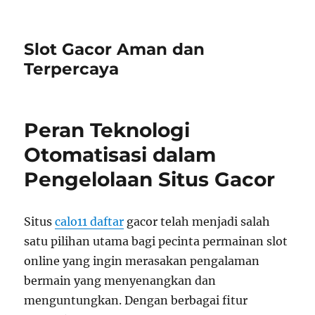
Slot Gacor Aman dan
Terpercaya
Peran Teknologi
Otomatisasi dalam
Pengelolaan Situs Gacor
Situs
calo11 daftar
gacor telah menjadi salah
satu pilihan utama bagi pecinta permainan slot
online yang ingin merasakan pengalaman
bermain yang menyenangkan dan
menguntungkan. Dengan berbagai fitur