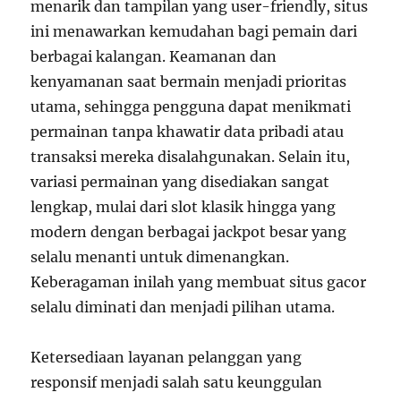
menarik dan tampilan yang user-friendly, situs
ini menawarkan kemudahan bagi pemain dari
berbagai kalangan. Keamanan dan
kenyamanan saat bermain menjadi prioritas
utama, sehingga pengguna dapat menikmati
permainan tanpa khawatir data pribadi atau
transaksi mereka disalahgunakan. Selain itu,
variasi permainan yang disediakan sangat
lengkap, mulai dari slot klasik hingga yang
modern dengan berbagai jackpot besar yang
selalu menanti untuk dimenangkan.
Keberagaman inilah yang membuat situs gacor
selalu diminati dan menjadi pilihan utama.
Ketersediaan layanan pelanggan yang
responsif menjadi salah satu keunggulan