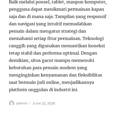
Baik melalui ponsel, tablet, maupun komputer,
pengguna dapat menikmati permainan kapan
saja dan di mana saja. Tampilan yang responsif
dan navigasi yang intuitif memudahkan
pemain dalam mengatur strategi dan
memahami setiap fitur permainan. Teknologi
canggih yang digunakan memastikan koneksi
tetap stabil dan performa optimal. Dengan
demikian, situs gacor mampu memenuhi
kebutuhan para pemain modern yang
menginginkan kenyamanan dan fleksibilitas
saat bermain judi online, menjadikannya
platform unggulan di industri ini.
Author
Posted
admin
June 22, 2026
on