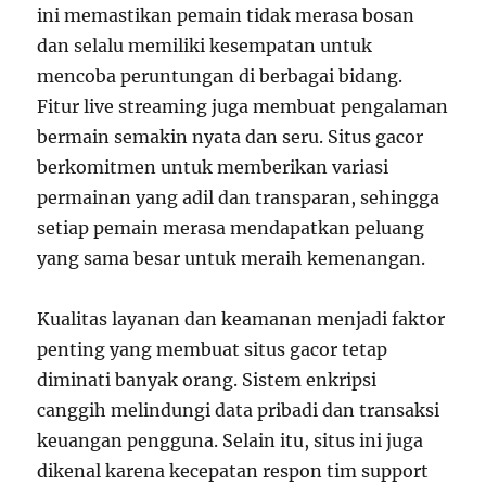
ini memastikan pemain tidak merasa bosan
dan selalu memiliki kesempatan untuk
mencoba peruntungan di berbagai bidang.
Fitur live streaming juga membuat pengalaman
bermain semakin nyata dan seru. Situs gacor
berkomitmen untuk memberikan variasi
permainan yang adil dan transparan, sehingga
setiap pemain merasa mendapatkan peluang
yang sama besar untuk meraih kemenangan.
Kualitas layanan dan keamanan menjadi faktor
penting yang membuat situs gacor tetap
diminati banyak orang. Sistem enkripsi
canggih melindungi data pribadi dan transaksi
keuangan pengguna. Selain itu, situs ini juga
dikenal karena kecepatan respon tim support