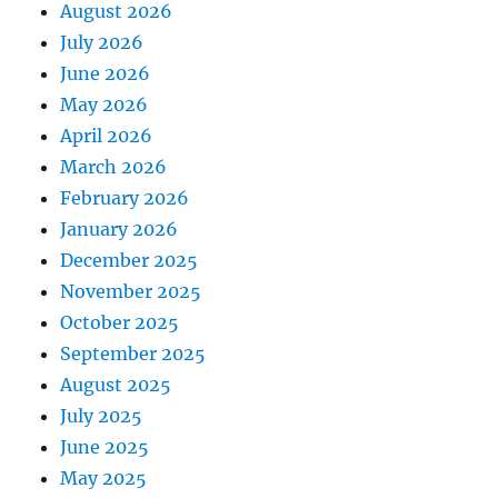
August 2026
July 2026
June 2026
May 2026
April 2026
March 2026
February 2026
January 2026
December 2025
November 2025
October 2025
September 2025
August 2025
July 2025
June 2025
May 2025