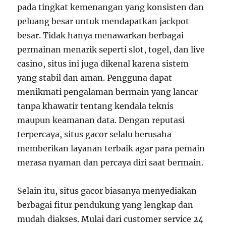
pada tingkat kemenangan yang konsisten dan
peluang besar untuk mendapatkan jackpot
besar. Tidak hanya menawarkan berbagai
permainan menarik seperti slot, togel, dan live
casino, situs ini juga dikenal karena sistem
yang stabil dan aman. Pengguna dapat
menikmati pengalaman bermain yang lancar
tanpa khawatir tentang kendala teknis
maupun keamanan data. Dengan reputasi
terpercaya, situs gacor selalu berusaha
memberikan layanan terbaik agar para pemain
merasa nyaman dan percaya diri saat bermain.
Selain itu, situs gacor biasanya menyediakan
berbagai fitur pendukung yang lengkap dan
mudah diakses. Mulai dari customer service 24