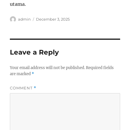
utama.
Author
Posted
admin
December 3, 2025
on
Leave a Reply
Your email address will not be published.
Required fields
are marked
*
COMMENT
*