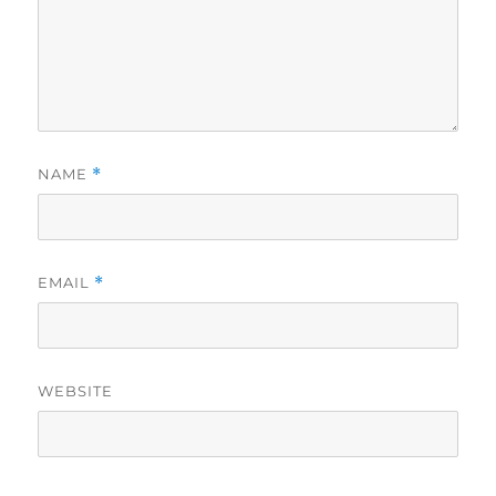
NAME
*
EMAIL
*
WEBSITE