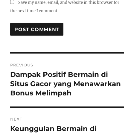
Save my name, email, and website in this browser for
the next time I comment.
Post
PREVIOUS
navigation
Dampak Positif Bermain di
Previous
post:
Situs Gacor yang Menawarkan
Bonus Melimpah
NEXT
Keunggulan Bermain di
Next