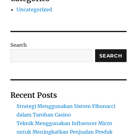
Uncategorized
Search
SEARCH
Recent Posts
Strategi Menggunakan Sistem Fibonacci
dalam Taruhan Casino
Teknik Menggunakan Influencer Micro
untuk Meningkatkan Penjualan Produk