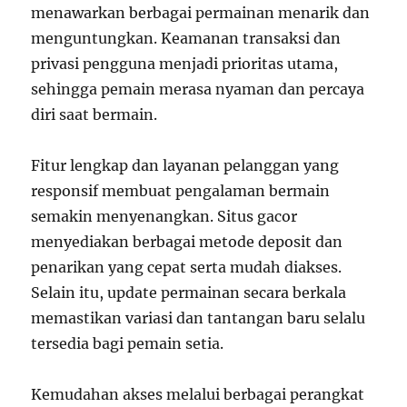
menawarkan berbagai permainan menarik dan
menguntungkan. Keamanan transaksi dan
privasi pengguna menjadi prioritas utama,
sehingga pemain merasa nyaman dan percaya
diri saat bermain.
Fitur lengkap dan layanan pelanggan yang
responsif membuat pengalaman bermain
semakin menyenangkan. Situs gacor
menyediakan berbagai metode deposit dan
penarikan yang cepat serta mudah diakses.
Selain itu, update permainan secara berkala
memastikan variasi dan tantangan baru selalu
tersedia bagi pemain setia.
Kemudahan akses melalui berbagai perangkat