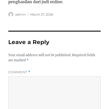
penghasilan dari judi online.
Author
Posted
admin
March 27, 2026
on
Leave a Reply
Your email address will not be published.
Required fields
are marked
*
COMMENT
*