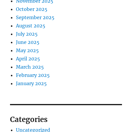
November 2025
October 2025
September 2025
August 2025
July 2025
June 2025
May 2025
April 2025
March 2025
February 2025
January 2025
Categories
Uncategorized