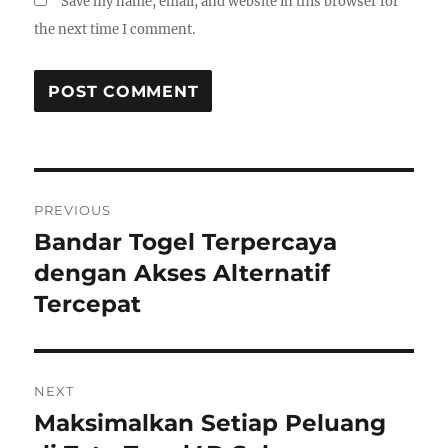
Save my name, email, and website in this browser for
the next time I comment.
Post
PREVIOUS
navigation
Bandar Togel Terpercaya
Previous
post:
dengan Akses Alternatif
Tercepat
NEXT
Maksimalkan Setiap Peluang
Next