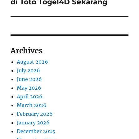
post:
di Toto Togel4D Sekarang
Archives
August 2026
July 2026
June 2026
May 2026
April 2026
March 2026
February 2026
January 2026
December 2025