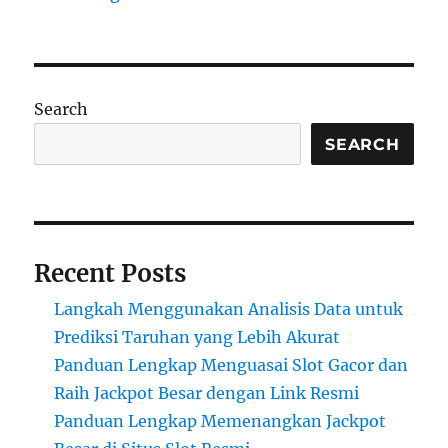
Search
SEARCH
Recent Posts
Langkah Menggunakan Analisis Data untuk
Prediksi Taruhan yang Lebih Akurat
Panduan Lengkap Menguasai Slot Gacor dan
Raih Jackpot Besar dengan Link Resmi
Panduan Lengkap Memenangkan Jackpot