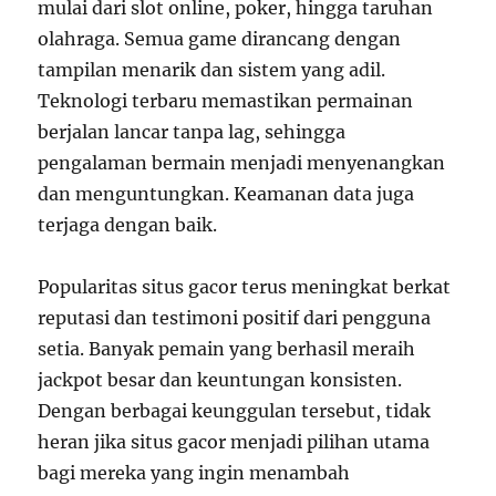
mulai dari slot online, poker, hingga taruhan
olahraga. Semua game dirancang dengan
tampilan menarik dan sistem yang adil.
Teknologi terbaru memastikan permainan
berjalan lancar tanpa lag, sehingga
pengalaman bermain menjadi menyenangkan
dan menguntungkan. Keamanan data juga
terjaga dengan baik.
Popularitas situs gacor terus meningkat berkat
reputasi dan testimoni positif dari pengguna
setia. Banyak pemain yang berhasil meraih
jackpot besar dan keuntungan konsisten.
Dengan berbagai keunggulan tersebut, tidak
heran jika situs gacor menjadi pilihan utama
bagi mereka yang ingin menambah