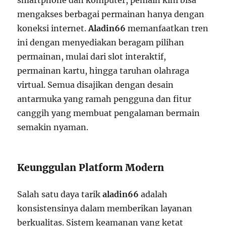
smartphone dan komputer, pemain kini bisa
mengakses berbagai permainan hanya dengan
koneksi internet.
Aladin66
memanfaatkan tren
ini dengan menyediakan beragam pilihan
permainan, mulai dari slot interaktif,
permainan kartu, hingga taruhan olahraga
virtual. Semua disajikan dengan desain
antarmuka yang ramah pengguna dan fitur
canggih yang membuat pengalaman bermain
semakin nyaman.
Keunggulan Platform Modern
Salah satu daya tarik
aladin66
adalah
konsistensinya dalam memberikan layanan
berkualitas. Sistem keamanan yang ketat