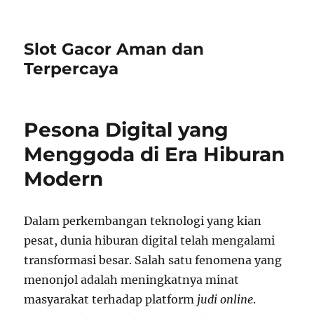
Slot Gacor Aman dan
Terpercaya
Pesona Digital yang
Menggoda di Era Hiburan
Modern
Dalam perkembangan teknologi yang kian
pesat, dunia hiburan digital telah mengalami
transformasi besar. Salah satu fenomena yang
menonjol adalah meningkatnya minat
masyarakat terhadap platform
judi online
.