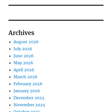
Archives
August 2026
July 2026
June 2026
May 2026
April 2026
March 2026
February 2026
January 2026
December 2025
November 2025
October 2025