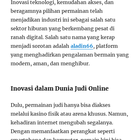
Inovasi teknologi, kemudahan akses, dan
beragamnya pilihan permainan telah
menjadikan industri ini sebagai salah satu
sektor hiburan yang berkembang pesat di
ranah digital. Salah satu nama yang kerap
menjadi sorotan adalah
aladin66
, platform
yang menghadirkan pengalaman bermain yang
modern, aman, dan menghibur.
Inovasi dalam Dunia Judi Online
Dulu, permainan judi hanya bisa diakses
melalui kasino fisik atau arena khusus. Namun,
kehadiran internet mengubah segalanya.
Dengan memanfaatkan perangkat seperti