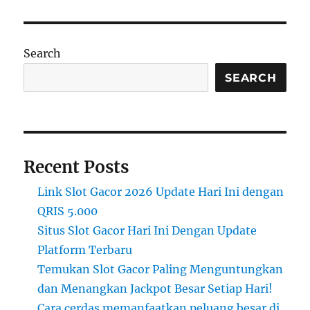
Search
SEARCH
Recent Posts
Link Slot Gacor 2026 Update Hari Ini dengan
QRIS 5.000
Situs Slot Gacor Hari Ini Dengan Update
Platform Terbaru
Temukan Slot Gacor Paling Menguntungkan
dan Menangkan Jackpot Besar Setiap Hari!
Cara cerdas memanfaatkan peluang besar di