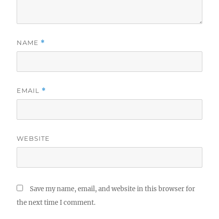
NAME
*
EMAIL
*
WEBSITE
Save my name, email, and website in this browser for
the next time I comment.