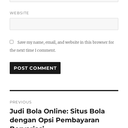
WEBSITE
Save my name, email, and website in this browser for
the next time I comment.
Post
PREVIOUS
navigation
Judi Bola Online: Situs Bola
Previous
post:
dengan Opsi Pembayaran