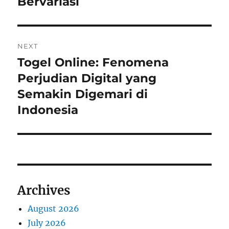
Bervariasi
NEXT
Togel Online: Fenomena
Next
post:
Perjudian Digital yang
Semakin Digemari di
Indonesia
Archives
August 2026
July 2026