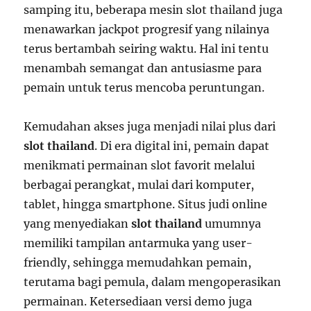
samping itu, beberapa mesin slot thailand juga
menawarkan jackpot progresif yang nilainya
terus bertambah seiring waktu. Hal ini tentu
menambah semangat dan antusiasme para
pemain untuk terus mencoba peruntungan.
Kemudahan akses juga menjadi nilai plus dari
slot thailand
. Di era digital ini, pemain dapat
menikmati permainan slot favorit melalui
berbagai perangkat, mulai dari komputer,
tablet, hingga smartphone. Situs judi online
yang menyediakan
slot thailand
umumnya
memiliki tampilan antarmuka yang user-
friendly, sehingga memudahkan pemain,
terutama bagi pemula, dalam mengoperasikan
permainan. Ketersediaan versi demo juga