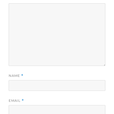
NAME
*
EMAIL
*