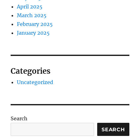
April 2025
March 2025
February 2025
January 2025
Categories
Uncategorized
Search
SEARCH