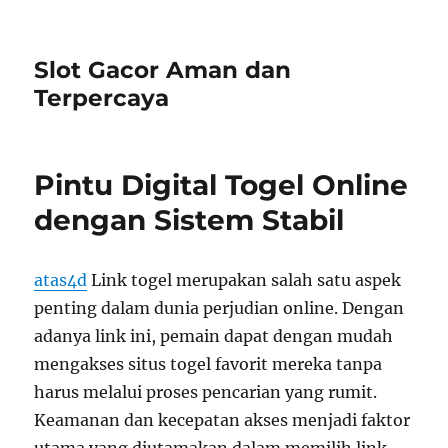
Slot Gacor Aman dan
Terpercaya
Pintu Digital Togel Online
dengan Sistem Stabil
atas4d
Link togel merupakan salah satu aspek
penting dalam dunia perjudian online. Dengan
adanya link ini, pemain dapat dengan mudah
mengakses situs togel favorit mereka tanpa
harus melalui proses pencarian yang rumit.
Keamanan dan kecepatan akses menjadi faktor