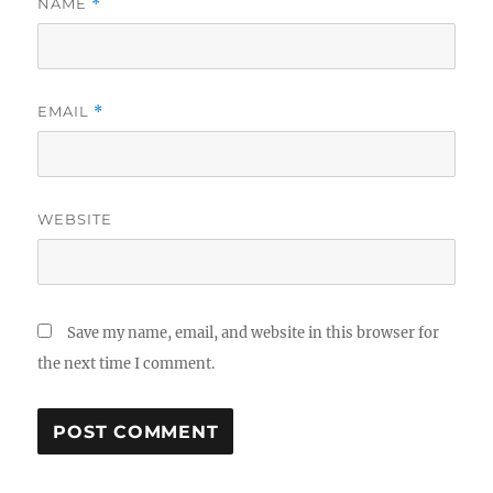
NAME
*
EMAIL
*
WEBSITE
Save my name, email, and website in this browser for
the next time I comment.