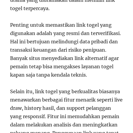
utama yang diutamakan dalam memilih link
togel terpercaya.
Penting untuk memastikan link togel yang
digunakan adalah yang resmi dan terverifikasi.
Hal ini bertujuan melindungi data pribadi dan
transaksi keuangan dari risiko penipuan.
Banyak situs menyediakan link alternatif agar
pemain tetap bisa mengakses layanan togel
kapan saja tanpa kendala teknis.
Selain itu, link togel yang berkualitas biasanya
menawarkan berbagai fitur menarik seperti live
draw, history hasil, dan support pelanggan
yang responsif. Fitur ini memudahkan pemain
dalam melakukan analisis dan meningkatkan