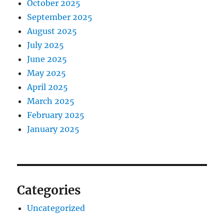
October 2025
September 2025
August 2025
July 2025
June 2025
May 2025
April 2025
March 2025
February 2025
January 2025
Categories
Uncategorized