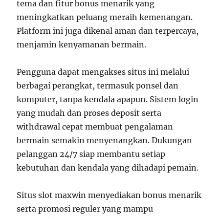
tema dan fitur bonus menarik yang
meningkatkan peluang meraih kemenangan.
Platform ini juga dikenal aman dan terpercaya,
menjamin kenyamanan bermain.
Pengguna dapat mengakses situs ini melalui
berbagai perangkat, termasuk ponsel dan
komputer, tanpa kendala apapun. Sistem login
yang mudah dan proses deposit serta
withdrawal cepat membuat pengalaman
bermain semakin menyenangkan. Dukungan
pelanggan 24/7 siap membantu setiap
kebutuhan dan kendala yang dihadapi pemain.
Situs slot maxwin menyediakan bonus menarik
serta promosi reguler yang mampu