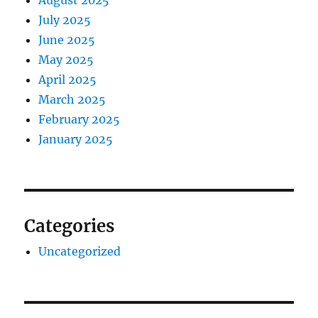
August 2025
July 2025
June 2025
May 2025
April 2025
March 2025
February 2025
January 2025
Categories
Uncategorized