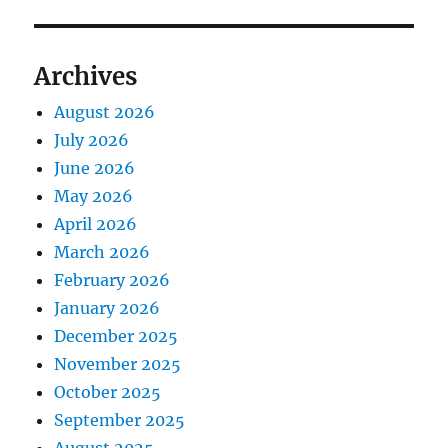
Archives
August 2026
July 2026
June 2026
May 2026
April 2026
March 2026
February 2026
January 2026
December 2025
November 2025
October 2025
September 2025