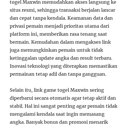
togel Maxwin memudahkan akses langsung ke
situs resmi, sehingga transaksi berjalan lancar
dan cepat tanpa kendala. Keamanan data dan
privasi pemain menjadi prioritas utama dari
platform ini, memberikan rasa tenang saat
bermain. Kemudahan dalam mengakses link
juga memungkinkan pemain untuk tidak
ketinggalan update angka dan result terbaru.
Inovasi teknologi yang diterapkan memastikan
permainan tetap adil dan tanpa gangguan.
Selain itu, link game togel Maxwin sering
diperbarui secara otomatis agar tetap aktif dan
stabil. Hal ini sangat penting agar pemain tidak
mengalami kendala saat ingin memasang
angka. Banyak bonus dan promosi menarik