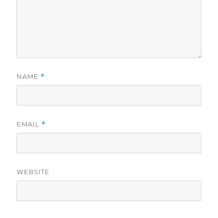
NAME
*
EMAIL
*
WEBSITE