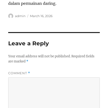
dalam permainan daring.
Author
Posted
admin
March 16, 2026
on
Leave a Reply
Your email address will not be published.
Required fields
are marked
*
COMMENT
*