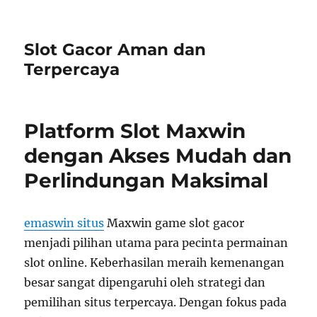
Slot Gacor Aman dan
Terpercaya
Platform Slot Maxwin
dengan Akses Mudah dan
Perlindungan Maksimal
emaswin situs
Maxwin game slot gacor
menjadi pilihan utama para pecinta permainan
slot online. Keberhasilan meraih kemenangan
besar sangat dipengaruhi oleh strategi dan
pemilihan situs terpercaya. Dengan fokus pada