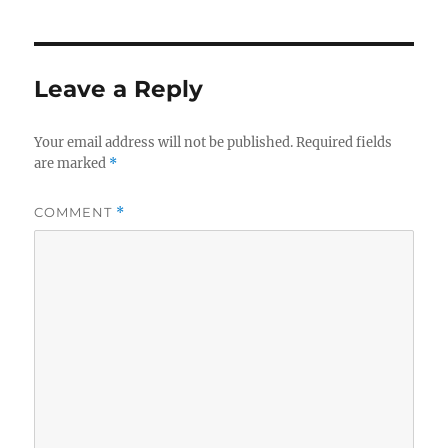
Leave a Reply
Your email address will not be published.
Required fields
are marked
*
COMMENT
*