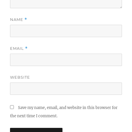
NAME
*
EMAIL
*
WEBSITE
Save my name, email, and website in this browser for
the next time I comment.