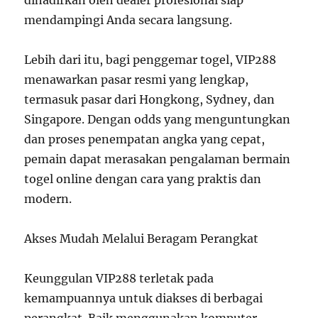
dihadirkan oleh dealer profesional siap
mendampingi Anda secara langsung.
Lebih dari itu, bagi penggemar togel, VIP288
menawarkan pasar resmi yang lengkap,
termasuk pasar dari Hongkong, Sydney, dan
Singapore. Dengan odds yang menguntungkan
dan proses penempatan angka yang cepat,
pemain dapat merasakan pengalaman bermain
togel online dengan cara yang praktis dan
modern.
Akses Mudah Melalui Beragam Perangkat
Keunggulan VIP288 terletak pada
kemampuannya untuk diakses di berbagai