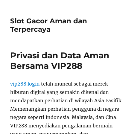
Slot Gacor Aman dan
Terpercaya
Privasi dan Data Aman
Bersama VIP288
vip288 login
telah muncul sebagai merek
hiburan digital yang semakin dikenal dan
mendapatkan perhatian di wilayah Asia Pasifik.
Memenangkan perhatian pengguna di negara-
negara seperti Indonesia, Malaysia, dan Cina,
VIP288 menyediakan pengalaman bermain