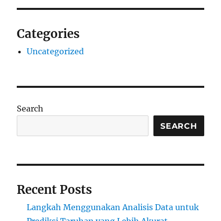
Categories
Uncategorized
Search
SEARCH
Recent Posts
Langkah Menggunakan Analisis Data untuk