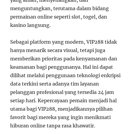
yang aman, menyenangkan, dan
menguntungkan, terutama dalam bidang
permainan online seperti slot, togel, dan
kasino langsung.
Sebagai platform yang modern, VIP288 tidak
hanya menarik secara visual, tetapi juga
memberikan prioritas pada kenyamanan dan
keamanan bagi penggunanya. Hal ini dapat
dilihat melalui penggunaan teknologi enkripsi
data terkini serta adanya tim layanan
pelanggan profesional yang tersedia 24 jam
setiap hari. Kepercayaan pemain menjadi hal
utama bagi VIP288, menjadikannya pilihan
favorit bagi mereka yang ingin menikmati
hiburan online tanpa rasa khawatir.