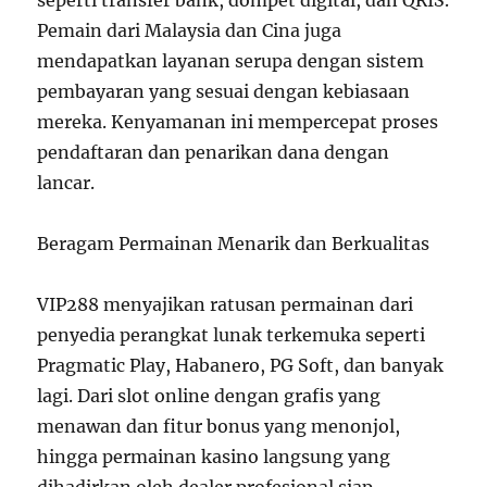
seperti transfer bank, dompet digital, dan QRIS.
Pemain dari Malaysia dan Cina juga
mendapatkan layanan serupa dengan sistem
pembayaran yang sesuai dengan kebiasaan
mereka. Kenyamanan ini mempercepat proses
pendaftaran dan penarikan dana dengan
lancar.
Beragam Permainan Menarik dan Berkualitas
VIP288 menyajikan ratusan permainan dari
penyedia perangkat lunak terkemuka seperti
Pragmatic Play, Habanero, PG Soft, dan banyak
lagi. Dari slot online dengan grafis yang
menawan dan fitur bonus yang menonjol,
hingga permainan kasino langsung yang