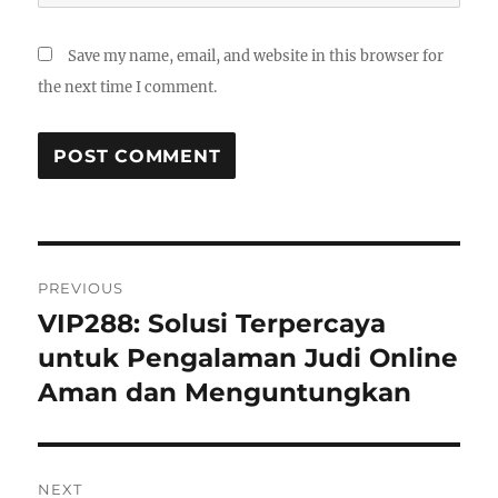
Save my name, email, and website in this browser for
the next time I comment.
Post
PREVIOUS
navigation
VIP288: Solusi Terpercaya
Previous
post:
untuk Pengalaman Judi Online
Aman dan Menguntungkan
NEXT