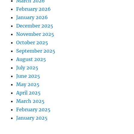
March 2026
February 2026
January 2026
December 2025
November 2025
October 2025
September 2025
August 2025
July 2025
June 2025
May 2025
April 2025
March 2025
February 2025
January 2025