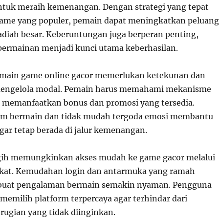
ntuk meraih kemenangan. Dengan strategi yang tepat
game yang populer, pemain dapat meningkatkan peluang
iah besar. Keberuntungan juga berperan penting,
permainan menjadi kunci utama keberhasilan.
main game online gacor memerlukan ketekunan dan
 mengelola modal. Pemain harus memahami mekanisme
 memanfaatkan bonus dan promosi yang tersedia.
lam bermain dan tidak mudah tergoda emosi membantu
gar tetap berada di jalur kemenangan.
gih memungkinkan akses mudah ke game gacor melalui
gkat. Kemudahan login dan antarmuka yang ramah
uat pengalaman bermain semakin nyaman. Pengguna
memilih platform terpercaya agar terhindar dari
rugian yang tidak diinginkan.