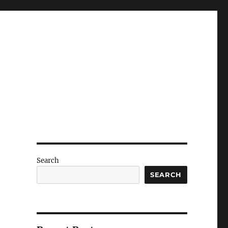
Search
SEARCH