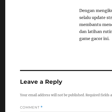
Dengan mengiku
selalu update st
membantu mendap
dan latihan rut
game gacor ini.
Leave a Reply
Your email address will not be published.
Required fields
COMMENT
*