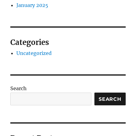
January 2025
Categories
Uncategorized
Search
SEARCH