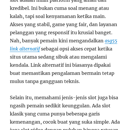
slot adalah milih platform yang aman dan
kredibel. Ini bukan cuma soal menang atau
kalah, tapi soal kenyamanan ketika main.
Akses yang stabil, game yang fair, dan layanan
pelanggan yang responsif itu krusial banget.
Nah, banyak pemain kini mengandalkan
asg55
link alternatif
sebagai opsi akses cepat ketika
situs utama sedang sibuk atau mengalami
kendala. Link alternatif ini biasanya dipakai
buat memastikan pengalaman bermain tetap
mulus tanpa gangguan teknis.
Selain itu, memahami jenis-jenis slot juga bisa
ngasih pemain sedikit keunggulan. Ada slot
klasik yang cuma punya beberapa garis
kemenangan, cocok buat yang suka simple. Ada