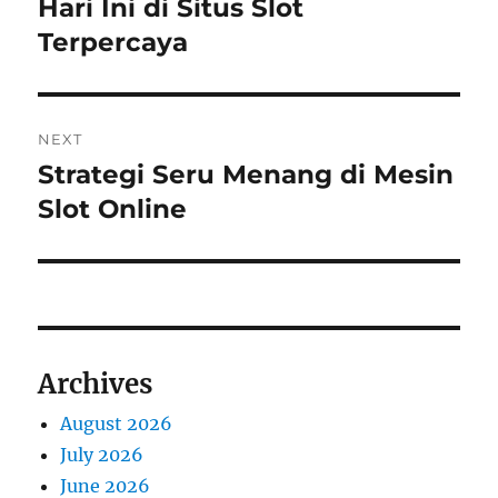
post:
Hari Ini di Situs Slot
Terpercaya
NEXT
Strategi Seru Menang di Mesin
Next
post:
Slot Online
Archives
August 2026
July 2026
June 2026