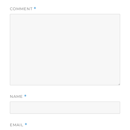
COMMENT
*
NAME
*
EMAIL
*