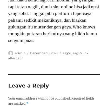
Jadi kalau kamu lagi cari hiburan yang ringan
tapi tetap nagih, dunia slot online bisa jadi opsi
yang solid. Tinggal pilih platform tepercaya,
pahami sedikit mekaniknya, dan biarkan
gulungan itu muter dengan gaya. Who knows,
mungkin putaran berikutnya yang bikin kamu
senyum puas.
Author
Posted
Tags
admin
December 8, 2025
asg55
,
asg55 link
on
alternatif
Leave a Reply
Your email address will not be published.
Required fields
are marked
*