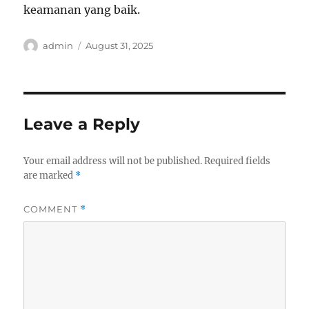
keamanan yang baik.
Author
Posted
admin
August 31, 2025
on
Leave a Reply
Your email address will not be published.
Required fields
are marked
*
COMMENT
*