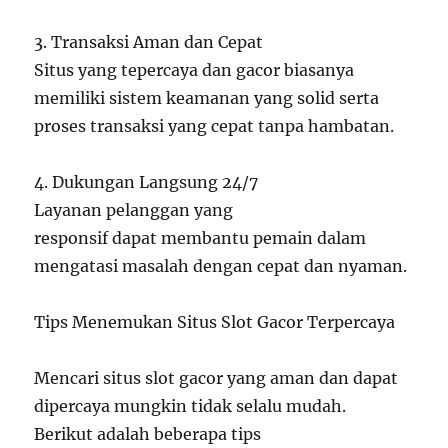
3. Transaksi Aman dan Cepat
Situs yang tepercaya dan gacor biasanya
memiliki sistem keamanan yang solid serta
proses transaksi yang cepat tanpa hambatan.
4. Dukungan Langsung 24/7
Layanan pelanggan yang
responsif dapat membantu pemain dalam
mengatasi masalah dengan cepat dan nyaman.
Tips Menemukan Situs Slot Gacor Terpercaya
Mencari situs slot gacor yang aman dan dapat
dipercaya mungkin tidak selalu mudah.
Berikut adalah beberapa tips