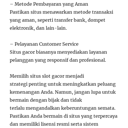
– Metode Pembayaran yang Aman
Pastikan situs menawarkan metode transaksi
yang aman, seperti transfer bank, dompet
elektronik, dan lain-lain.
– Pelayanan Customer Service
Situs gacor biasanya menyediakan layanan
pelanggan yang responsif dan profesional.
Memilih situs slot gacor menjadi
strategi penting untuk meningkatkan peluang
kemenangan Anda. Namun, jangan lupa untuk
bermain dengan bijak dan tidak
terlalu mengandalkan keberuntungan semata.
Pastikan Anda bermain di situs yang terpercaya
dan memiliki lisensi resmi serta sistem