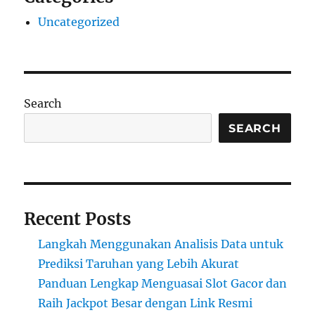
Uncategorized
Search
SEARCH
Recent Posts
Langkah Menggunakan Analisis Data untuk
Prediksi Taruhan yang Lebih Akurat
Panduan Lengkap Menguasai Slot Gacor dan
Raih Jackpot Besar dengan Link Resmi