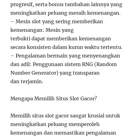
progresif, serta bonus tambahan lainnya yang
meningkatkan peluang meraih kemenangan.
– Mesin slot yang sering memberikan
kemenangan: Mesin yang
terbukti dapat memberikan kemenangan
secara konsisten dalam kurun waktu tertentu.
– Pengalaman bermain yang menyenangkan
dan adil: Penggunaan sistem RNG (Random
Number Generator) yang transparan
dan terjamin.
Mengapa Memilih Situs Slot Gacor?
Memilih situs slot gacor sangat krusial untuk
meningkatkan peluang memperoleh
kemenangan dan memastikan pengalaman