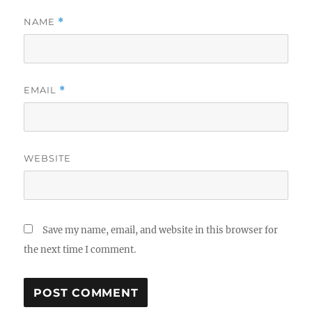
NAME
*
EMAIL
*
WEBSITE
Save my name, email, and website in this browser for
the next time I comment.