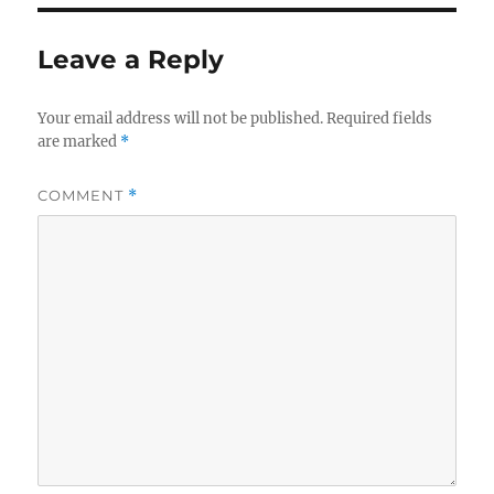
Leave a Reply
Your email address will not be published.
Required fields
are marked
*
COMMENT
*