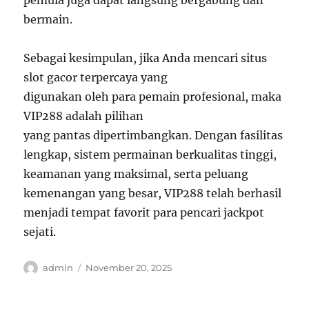
pemula juga dapat langsung bergabung dan
bermain.
Sebagai kesimpulan, jika Anda mencari situs
slot gacor terpercaya yang
digunakan oleh para pemain profesional, maka
VIP288 adalah pilihan
yang pantas dipertimbangkan. Dengan fasilitas
lengkap, sistem permainan berkualitas tinggi,
keamanan yang maksimal, serta peluang
kemenangan yang besar, VIP288 telah berhasil
menjadi tempat favorit para pencari jackpot
sejati.
Author
Posted
admin
November 20, 2025
on