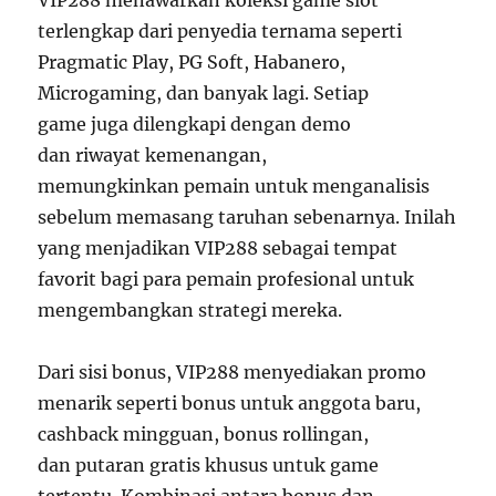
VIP288 menawarkan koleksi game slot
terlengkap dari penyedia ternama seperti
Pragmatic Play, PG Soft, Habanero,
Microgaming, dan banyak lagi. Setiap
game juga dilengkapi dengan demo
dan riwayat kemenangan,
memungkinkan pemain untuk menganalisis
sebelum memasang taruhan sebenarnya. Inilah
yang menjadikan VIP288 sebagai tempat
favorit bagi para pemain profesional untuk
mengembangkan strategi mereka.
Dari sisi bonus, VIP288 menyediakan promo
menarik seperti bonus untuk anggota baru,
cashback mingguan, bonus rollingan,
dan putaran gratis khusus untuk game