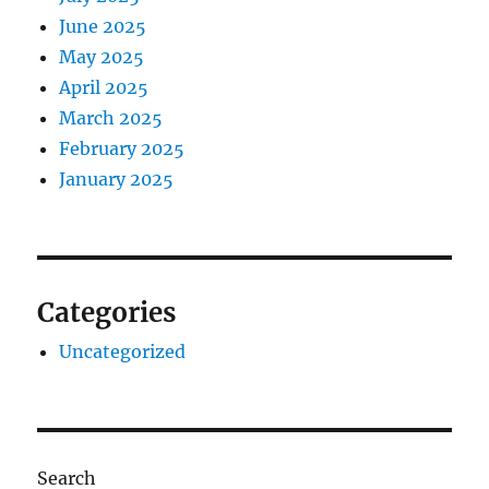
June 2025
May 2025
April 2025
March 2025
February 2025
January 2025
Categories
Uncategorized
Search