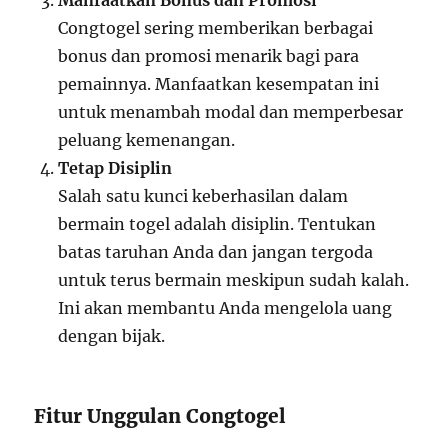
Manfaatkan Bonus dan Promosi
Congtogel sering memberikan berbagai
bonus dan promosi menarik bagi para
pemainnya. Manfaatkan kesempatan ini
untuk menambah modal dan memperbesar
peluang kemenangan.
Tetap Disiplin
Salah satu kunci keberhasilan dalam
bermain togel adalah disiplin. Tentukan
batas taruhan Anda dan jangan tergoda
untuk terus bermain meskipun sudah kalah.
Ini akan membantu Anda mengelola uang
dengan bijak.
Fitur Unggulan Congtogel