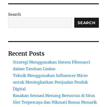
Search
SEARCH
Recent Posts
Strategi Menggunakan Sistem Fibonacci
dalam Taruhan Casino
Teknik Menggunakan Influencer Micro
untuk Meningkatkan Penjualan Produk
Digital
Rasakan Sensasi Menang Beruntun di Situs
Slot Terpercaya dan Nikmati Bonus Menarik