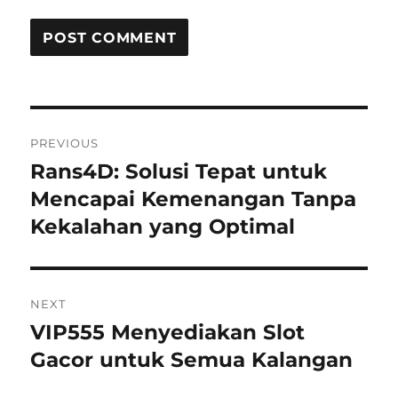
Post
PREVIOUS
navigation
Rans4D: Solusi Tepat untuk
Previous
post:
Mencapai Kemenangan Tanpa
Kekalahan yang Optimal
NEXT
VIP555 Menyediakan Slot
Next
post:
Gacor untuk Semua Kalangan