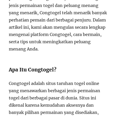
jenis permainan togel dan peluang menang
yang menarik, Congtogel telah menarik banyak
perhatian pemain dari berbagai penjuru. Dalam
artikel ini, kami akan mengulas secara lengkap
mengenai platform Congtogel, cara bermain,
serta tips untuk meningkatkan peluang
menang Anda.
Apa Itu Congtogel?
Congtogel adalah situs taruhan togel online
yang menawarkan berbagai jenis permainan
togel dari berbagai pasar di dunia. Situs ini
dikenal karena kemudahan aksesnya dan
banyak pilihan permainan yang disediakan,