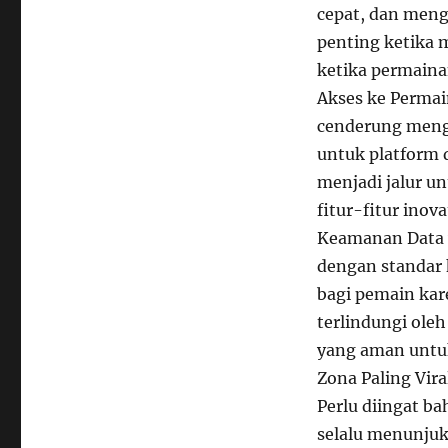
cepat, dan meng
penting ketika 
ketika permaina
Akses ke Permai
cenderung meng
untuk platform d
menjadi jalur u
fitur-fitur inov
Keamanan Data y
dengan standar 
bagi pemain kar
terlindungi ole
yang aman untu
Zona Paling Vira
Perlu diingat ba
selalu menunjuk