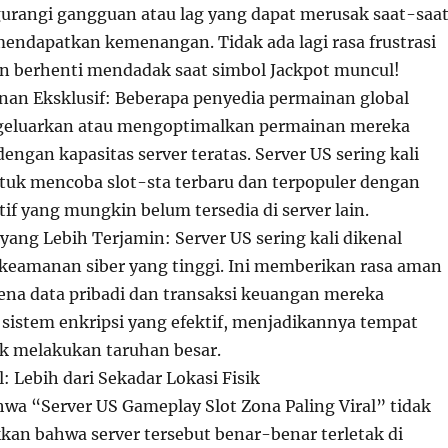
urangi gangguan atau lag yang dapat merusak saat-saa
mendapatkan kemenangan. Tidak ada lagi rasa frustrasi
n berhenti mendadak saat simbol Jackpot muncul!
nan Eksklusif: Beberapa penyedia permainan global
eluarkan atau mengoptimalkan permainan mereka
engan kapasitas server teratas. Server US sering kali
ntuk mencoba slot-sta terbaru dan terpopuler dengan
atif yang mungkin belum tersedia di server lain.
ang Lebih Terjamin: Server US sering kali dikenal
keamanan siber yang tinggi. Ini memberikan rasa aman
ena data pribadi dan transaksi keuangan mereka
h sistem enkripsi yang efektif, menjadikannya tempat
k melakukan taruhan besar.
l: Lebih dari Sekadar Lokasi Fisik
hwa “Server US Gameplay Slot Zona Paling Viral” tidak
kan bahwa server tersebut benar-benar terletak di