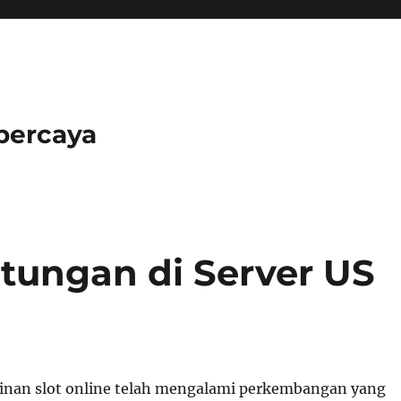
percaya
tungan di Server US
nan slot online telah mengalami perkembangan yang