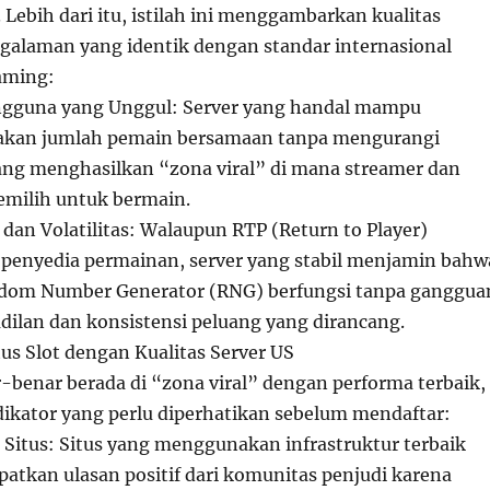
 Lebih dari itu, istilah ini menggambarkan kualitas
galaman yang identik dengan standar internasional
aming:
gguna yang Unggul: Server yang handal mampu
akan jumlah pemain bersamaan tanpa mengurangi
 yang menghasilkan “zona viral” di mana streamer dan
milih untuk bermain.
dan Volatilitas: Walaupun RTP (Return to Player)
 penyedia permainan, server yang stabil menjamin bahw
om Number Generator (RNG) berfungsi tanpa ganggua
ilan dan konsistensi peluang yang dirancang.
us Slot dengan Kualitas Server US
-benar berada di “zona viral” dengan performa terbaik,
dikator yang perlu diperhatikan sebelum mendaftar:
 Situs: Situs yang menggunakan infrastruktur terbaik
atkan ulasan positif dari komunitas penjudi karena