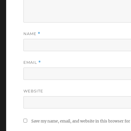
NAME
*
EMAIL
*
WEBSITE
Save my name, email, and website in this browser for