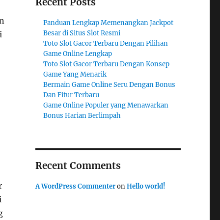
Recent Posts
n
Panduan Lengkap Memenangkan Jackpot
Besar di Situs Slot Resmi
i
Toto Slot Gacor Terbaru Dengan Pilihan
Game Online Lengkap
Toto Slot Gacor Terbaru Dengan Konsep
Game Yang Menarik
Bermain Game Online Seru Dengan Bonus
Dan Fitur Terbaru
Game Online Populer yang Menawarkan
Bonus Harian Berlimpah
Recent Comments
r
A WordPress Commenter
on
Hello world!
i
g