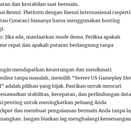
tan dan kestabilan saat bermain.
si Resmi: Platform dengan lisensi internasional (seperti
tau Curacao) biasanya harus menggunakan hosting
i.
: Jika ada, manfaatkan mode demo. Periksa apakah
game cepat dan apakah putaran berlangsung tanpa
 ingin mendapatkan keuntungan dan menikmati
online tanpa masalah, memilih “Server US Gameplay Slo
l” adalah pilihan yang bijak. Pastikan untuk mencari
enawarkan stabilitas, kecepatan, dan perlindungan data
ini penting untuk meningkatkan peluang Anda
ckpot dan membuat pengalaman bermain Anda tanpa la
enangkan. Jangan biarkan lag menghalangi kemenangan