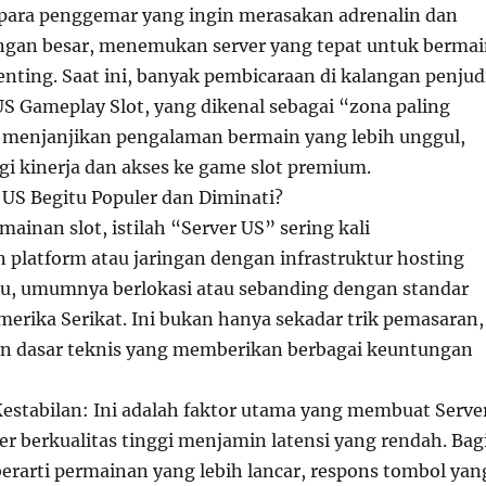
i para penggemar yang ingin merasakan adrenalin dan
gan besar, menemukan server yang tepat untuk bermai
enting. Saat ini, banyak pembicaraan di kalangan penjud
US Gameplay Slot, yang dikenal sebagai “zona paling
ini menjanjikan pengalaman bermain yang lebih unggul,
gi kinerja dan akses ke game slot premium.
US Begitu Populer dan Diminati?
ainan slot, istilah “Server US” sering kali
latform atau jaringan dengan infrastruktur hosting
u, umumnya berlokasi atau sebanding dengan standar
merika Serikat. Ini bukan hanya sekadar trik pemasaran,
n dasar teknis yang memberikan berbagai keuntungan
estabilan: Ini adalah faktor utama yang membuat Serve
er berkualitas tinggi menjamin latensi yang rendah. Bag
berarti permainan yang lebih lancar, respons tombol yan