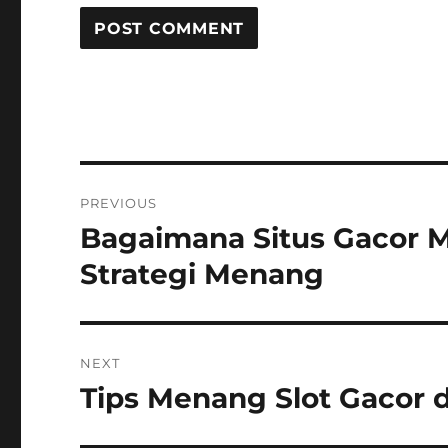
Post
PREVIOUS
navigation
Bagaimana Situs Gacor
Previous
post:
Strategi Menang
NEXT
Tips Menang Slot Gacor 
Next
post: