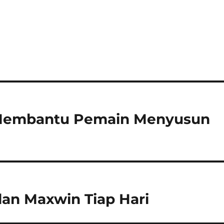
 Membantu Pemain Menyusun
dan Maxwin Tiap Hari