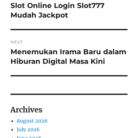
navigation
Slot Online Login Slot777
Previous
post:
Mudah Jackpot
NEXT
Menemukan Irama Baru dalam
Next
post:
Hiburan Digital Masa Kini
Archives
August 2026
July 2026