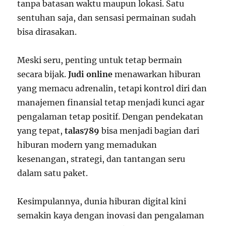
tanpa batasan waktu maupun lokasi. Satu
sentuhan saja, dan sensasi permainan sudah
bisa dirasakan.
Meski seru, penting untuk tetap bermain
secara bijak.
Judi online
menawarkan hiburan
yang memacu adrenalin, tetapi kontrol diri dan
manajemen finansial tetap menjadi kunci agar
pengalaman tetap positif. Dengan pendekatan
yang tepat,
talas789
bisa menjadi bagian dari
hiburan modern yang memadukan
kesenangan, strategi, dan tantangan seru
dalam satu paket.
Kesimpulannya, dunia hiburan digital kini
semakin kaya dengan inovasi dan pengalaman