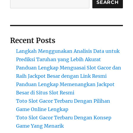
SEARCH
Recent Posts
Langkah Menggunakan Analisis Data untuk
Prediksi Taruhan yang Lebih Akurat
Panduan Lengkap Menguasai Slot Gacor dan
Raih Jackpot Besar dengan Link Resmi
Panduan Lengkap Memenangkan Jackpot
Besar di Situs Slot Resmi
Toto Slot Gacor Terbaru Dengan Pilihan
Game Online Lengkap
Toto Slot Gacor Terbaru Dengan Konsep
Game Yang Menarik