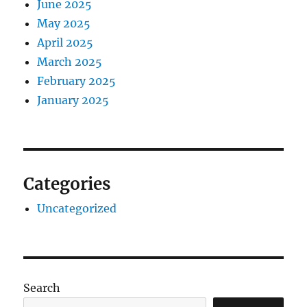
June 2025
May 2025
April 2025
March 2025
February 2025
January 2025
Categories
Uncategorized
Search