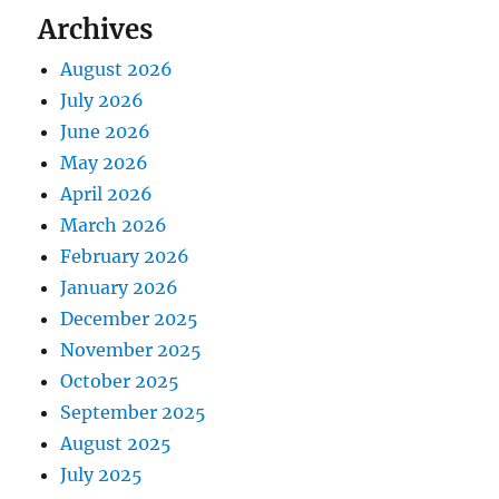
Archives
August 2026
July 2026
June 2026
May 2026
April 2026
March 2026
February 2026
January 2026
December 2025
November 2025
October 2025
September 2025
August 2025
July 2025