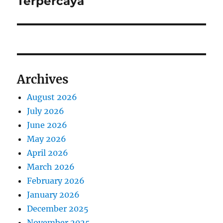
Terpercaya
Archives
August 2026
July 2026
June 2026
May 2026
April 2026
March 2026
February 2026
January 2026
December 2025
November 2025