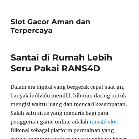
Slot Gacor Aman dan
Terpercaya
Santai di Rumah Lebih
Seru Pakai RANS4D
Dalam era digital yang bergerak cepat saat ini,
banyak individu memilih hiburan daring untuk
mengisi waktu luang dan mencari kesempatan.
Salah satu situs yang menarik bagi para
penggemar game online adalah
rans4d slot
.
Dikenal sebagai platform permainan yang