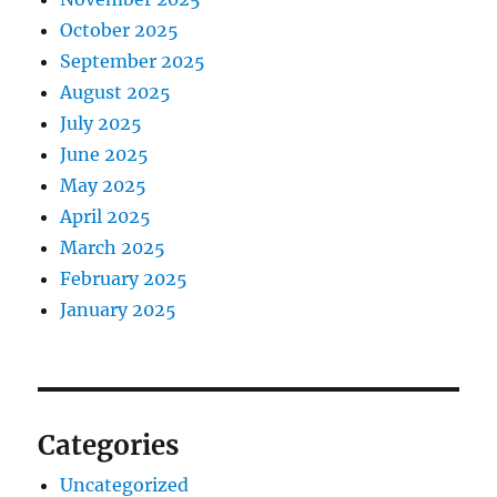
October 2025
September 2025
August 2025
July 2025
June 2025
May 2025
April 2025
March 2025
February 2025
January 2025
Categories
Uncategorized