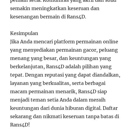
pemain setia. Komunitas yang aktif dan solid
semakin meningkatkan keseruan dan
kesenangan bermain di Rans4D.
Kesimpulan
Jika Anda mencari platform permainan online
yang menyediakan permainan gacor, peluang
menang yang besar, dan keuntungan yang
berkelanjutan, Rans4D adalah pilihan yang
tepat. Dengan reputasi yang dapat diandalkan,
layanan yang berkualitas, serta berbagai
macam permainan menarik, Rans4D siap
menjadi teman setia Anda dalam meraih
keuntungan dari dunia hiburan digital. Daftar
sekarang dan nikmati keseruan tanpa batas di
Rans4D!