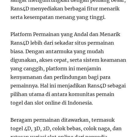
sangat menguntungkan dengan peluang besar,
Rans4D menyediakan berbagai fitur menarik
serta kesempatan menang yang tinggi.
Platform Permainan yang Andal dan Menarik
Rans4D lebih dari sekadar situs permainan
biasa. Dengan antarmuka yang mudah
digunakan, akses cepat, serta sistem keamanan
yang canggih, platform ini menjamin
kenyamanan dan perlindungan bagi para
pemainnya. Hal ini menjadikan Rans4D sebagai
pilihan utama di antara komunitas pemain
togel dan slot online di Indonesia.
Beragam permainan ditawarkan, termasuk
togel 4D, 3D, 2D, colok bebas, colok naga, dan